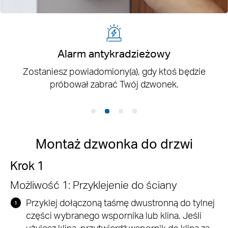
Strefy aktywności
Zostaniesz powiadomiony(a), gdy pojawi się
aktywność w określonych strefach.
Montaż dzwonka do drzwi
Krok 1
Możliwość 1: Przyklejenie do ściany
Przyklej dołączoną taśmę dwustronną do tylnej
części wybranego wspornika lub klina. Jeśli
użyjesz klina, przytwierdź wspornik do klina za