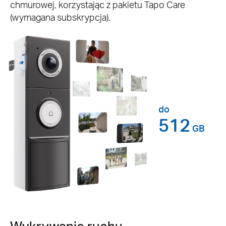
chmurowej, korzystając z pakietu Tapo Care
(wymagana subskrypcja).
do
512
GB
Wykrywanie ruchu