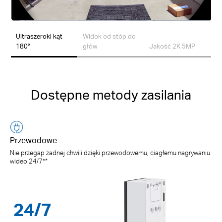
Ultraszeroki kąt
Widok od stóp do
180°
głów
Jakość 2K 5MP
Dostępne metody zasilania
Przewodowe
Nie przegap żadnej chwili dzięki przewodowemu, ciagłemu nagrywaniu
wideo 24/7**
210
24/7
*
do
dni
*Czas użytkowania obejmuje