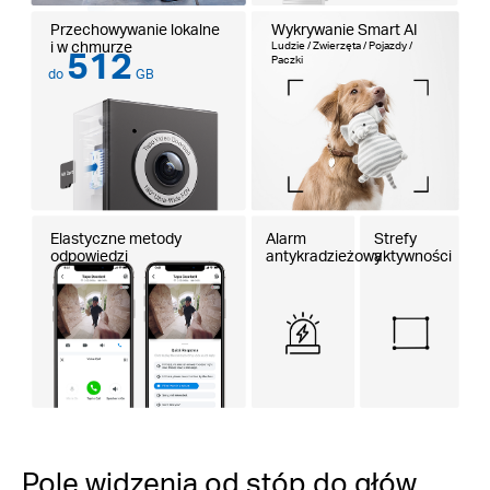
Przechowywanie lokalne
Wykrywanie Smart AI
i w chmurze
Ludzie / Zwierzęta / Pojazdy /
512
Paczki
do
GB
Elastyczne metody
Alarm
Strefy
odpowiedzi
antykradzieżowy
aktywności
Pole widzenia od stóp do głów