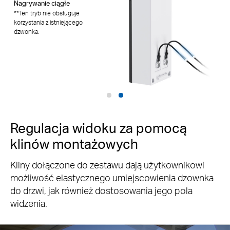
Nagrywanie ciągłe
nagrywanie i oglądanie
**Ten tryb nie obsługuje
podglądu na żywo. Rzeczywisty
korzystania z istniejącego
czas pracy baterii może się
dzwonka.
różnić w zależności od ustawień
urządzenia, użytkowania,
specyfikacji routera i czynników
środowiskowych.
Regulacja widoku za pomocą
klinów montażowych
Kliny dołączone do zestawu dają użytkownikowi
możliwość elastycznego umiejscowienia dzownka
do drzwi, jak również dostosowania jego pola
widzenia.