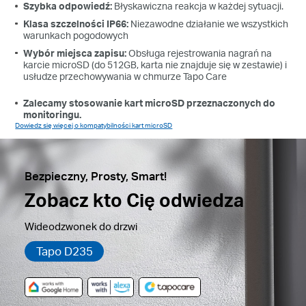
Szybka odpowiedź:
Błyskawiczna reakcja w każdej sytuacji.
Klasa szczelności IP66:
Niezawodne działanie we wszystkich
warunkach pogodowych
Wybór miejsca zapisu:
Obsługa rejestrowania nagrań na
karcie microSD (do 512GB, karta nie znajduje się w zestawie) i
usłudze przechowywania w chmurze Tapo Care
Zalecamy stosowanie kart microSD przeznaczonych do
monitoringu.
Dowiedz się więcej o kompatybilności kart microSD
Bezpieczny, Prosty, Smart!
Zobacz kto Cię odwiedza
Wideodzwonek do drzwi
Tapo D235