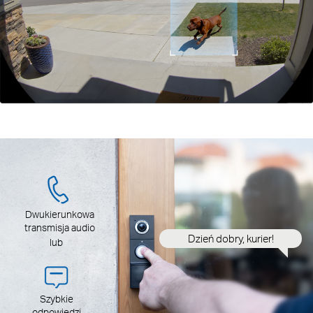
Dwukierunkowa
Spersonalizowa
transmisja audio
odpowie
 kurier!