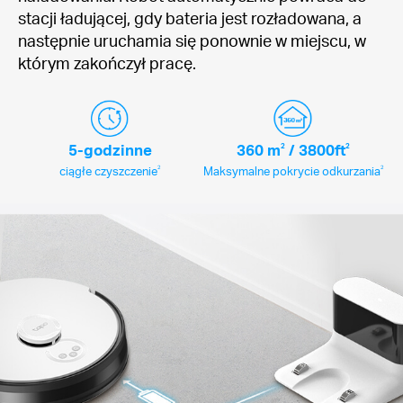
stacji ładującej, gdy bateria jest rozładowana, a
następnie uruchamia się ponownie w miejscu, w
którym zakończył pracę.
5-godzinne
360
m
2
/ 3800
ft
2
2
2
ciągłe czyszczenie
Maksymalne pokrycie odkurzania