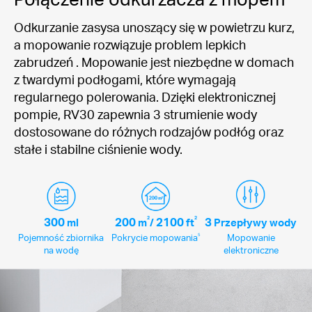
Odkurzanie zasysa unoszący się w powietrzu kurz,
a mopowanie rozwiązuje problem lepkich
zabrudzeń . Mopowanie jest niezbędne w domach
z twardymi podłogami, które wymagają
regularnego polerowania. Dzięki elektronicznej
pompie, RV30 zapewnia 3 strumienie wody
dostosowane do różnych rodzajów podłóg oraz
stałe i stabilne ciśnienie wody.
300
200
2
2100
2
3
ml
m
/
ft
Przepływy wody
5
Pojemność zbiornika
Pokrycie mopowania
Mopowanie
na wodę
elektroniczne