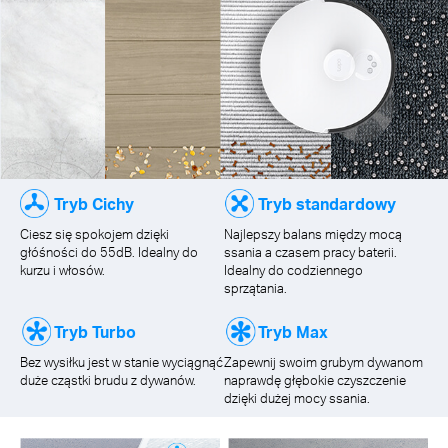
Tryb Cichy
Tryb standardowy
Ciesz się spokojem dzięki
Najlepszy balans między mocą
głóśności do 55dB. Idealny do
ssania a czasem pracy baterii.
kurzu i włosów.
Idealny do codziennego
sprzątania.
Tryb Turbo
Tryb Max
Bez wysiłku jest w stanie wyciągnąć
Zapewnij swoim grubym dywanom
duże cząstki brudu z dywanów.
naprawdę głębokie czyszczenie
dzięki dużej mocy ssania.