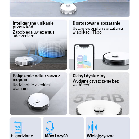
Inteligentne unikanie
Dostosowane sprzątanie
przeszkód
Ustaw swój plan sprzątania
Zapobiega u
więzieniu i
w aplikacji Tapo
uderzeniom
Połączenie odkurzacza z
Cichy i dyskretny
mopem
Wydajne czyszczenie bez
Radzi sobie z lepkimi
zakłóceń
1
plamami
5-godzinne
Mów i czyść
Wielojęzyczne