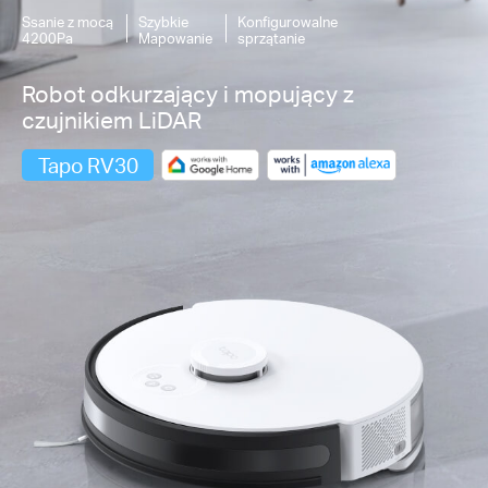
Ssanie z mocą
Szybkie
Konfigurowalne
4200Pa
Mapowanie
sprzątanie
Robot odkurzający i mopujący z
czujnikiem LiDAR
Tapo RV30