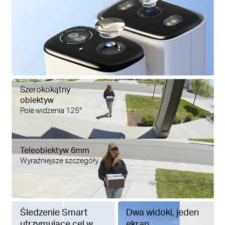
Szerokokątny
obiektyw
Pole widzenia 125°
Teleobiektyw 6mm
Wyraźniejsze szczegóły
Śledzenie Smart
Dwa widoki, jeden
utrzymujące cel w
ekran