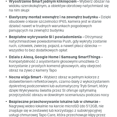
Wyostrzenie Smart jednym kliknięciem -
Wybierz obszar na
widoku szerokokątnym, a obiektyw obrotowy natychmiast się
na nim skupi
Elastyczny montaż wewnątrz i na zewnątrz budynku -
Dzięki
obudowie o klasie szczelności IP65, kamera jest w stanie
działać nawet w trudnych warunkach pogodowych
panujących na zewnątrz budynku
Bezpłatne wykrywanie SI i powiadomienia -
Otrzymasz
natychmiastowe powiadomienia Push, gdy wykryty zostanie
ruch, człowiek, zwierzę, pojazd, a nawet płacz dziecka —
wszystko to bez dodatkowych opłat
Działa z Alexą, Google Home i Samsung SmartThings -
Kompatybilność z asystentami głosowymi umożliwia Ci
korzystanie z prostych komend głosowych, aby obejrzeć
obraz na żywo z kamery Tapo
Nocna wizja Smart -
Wybierz obraz w pełnym kolorze z
doświetleniem reflektorowym, czarno-biały z wykorzystaniem
dyskretnej podczerwieni lub automatyczny Tryb Smart, który
dzięki Wykrywaniu światła przez SI oferuje optymalną
przejrzystość obrazu w dowolnym scenariuszu podczas nocy
Bezpieczne przechowywanie lokalne lub w chmurze -
Nagrywaj wideo lokalnie na karcie microSD (do 512GB, nie
znajduje się w zestawie) lub korzystając z subskrypcyjnej
usługi chmurowej Tapo Care, która przechowuje klipy przez