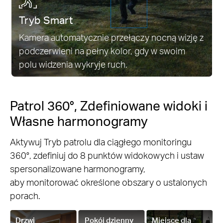
Tryb Smart
Kamera automatycznie przełączy nocną wizję z
podczerwieni na pełny kolor, gdy w swoim
polu widzenia wykryje ruch.
Patrol 360°, Zdefiniowane widoki i
Własne harmonogramy
Aktywuj Tryb patrolu dla ciągłego monitoringu
360°, zdefiniuj do 8 punktów widokowych i ustaw
spersonalizowane harmonogramy,
aby monitorować określone obszary o ustalonych
porach.
Drzwi
Pokój dzienny
Miejsce dla