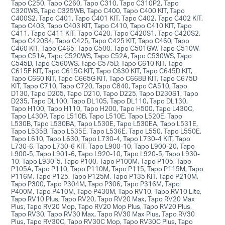
Tapo C250, Tapo C260, Tapo C310, Tapo C310P2, Tapo
C320WS, Tapo C325WB, Tapo C400, Tapo C400 KIT, Tapo
C400S2, Tapo C401, Tapo C401 KIT, Tapo C402, Tapo C402 KIT,
Tapo C403, Tapo C403 KIT, Tapo C410, Tapo C410 KIT, Tapo
C411, Tapo C411 KIT, Tapo C420, Tapo C420S1, Tapo C420S2,
Tapo C420S4, Tapo C425, Tapo C425 KIT, Tapo C460, Tapo
C460 KIT, Tapo C465, Tapo C500, Tapo C501GW, Tapo C510W,
Tapo C51A, Tapo C520WS, Tapo C52A, Tapo C530WS, Tapo
C545D, Tapo C560WS, Tapo C575D, Tapo C610 KIT, Tapo
C615F KIT, Tapo C615G KIT, Tapo C630 KIT, Tapo C645D KIT,
Tapo C660 KIT, Tapo C665G KIT, Tapo C668B KIT, Tapo C675D
KIT, Tapo C710, Tapo C720, Tapo C840, Tapo CA510, Tapo
D130, Tapo D205, Tapo D210, Tapo D225, Tapo D230S1, Tapo
D235, Tapo DL100, Tapo DL105, Tapo DL110, Tapo DL130,
Tapo H100, Tapo H110, Tapo H200, Tapo H500, Tapo L430C,
Tapo L430P, Tapo L510B, Tapo L510E, Tapo L520E, Tapo
L530B, Tapo L530BA, Tapo L530E, Tapo L530EA, Tapo L531E,
Tapo L535B, Tapo L535E, Tapo L536E, Tapo L550, Tapo L550E,
Tapo L610, Tapo L630, Tapo L730-4, Tapo L730-4 KIT, Tapo
L730-6, Tapo L730-6 KIT, Tapo L900-10, Tapo L900-20, Tapo
L900-5, Tapo L901-6, Tapo L920-10, Tapo L920-5, Tapo L930-
10, Tapo L930-5, Tapo P100, Tapo P100M, Tapo P105, Tapo
P105A, Tapo P110, Tapo P110M, Tapo P115, Tapo P115M, Tapo
P116M, Tapo P125, Tapo P125M, Tapo P135 KIT, Tapo P210M,
Tapo P300, Tapo P304M, Tapo P306, Tapo P316M, Tapo
P400M, Tapo P410M, Tapo P430M, Tapo RV10, Tapo RV10 Lite,
Tapo RV10 Plus, Tapo RV20, Tapo RV20 Max, Tapo RV20 Max
Plus, Tapo RV20 Mop, Tapo RV20 Mop Plus, Tapo RV20 Plus,
Tapo RV30, Tapo RV30 Max, Tapo RV30 Max Plus, Tapo RV30
Plus, Tapo RV30C, Tapo RV30C Mop, Tapo RV30C Plus, Tapo