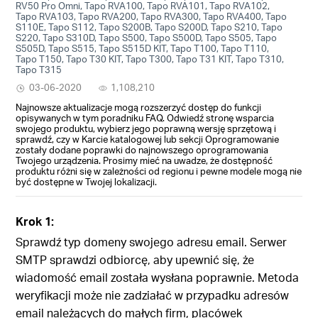
RV50 Pro Omni, Tapo RVA100, Tapo RVA101, Tapo RVA102,
Tapo RVA103, Tapo RVA200, Tapo RVA300, Tapo RVA400, Tapo
S110E, Tapo S112, Tapo S200B, Tapo S200D, Tapo S210, Tapo
S220, Tapo S310D, Tapo S500, Tapo S500D, Tapo S505, Tapo
S505D, Tapo S515, Tapo S515D KIT, Tapo T100, Tapo T110,
Tapo T150, Tapo T30 KIT, Tapo T300, Tapo T31 KIT, Tapo T310,
Tapo T315
03-06-2020
1,108,210
Najnowsze aktualizacje mogą rozszerzyć dostęp do funkcji
opisywanych w tym poradniku FAQ. Odwiedź stronę wsparcia
swojego produktu, wybierz jego poprawną wersję sprzętową i
sprawdź, czy w Karcie katalogowej lub sekcji Oprogramowanie
zostały dodane poprawki do najnowszego oprogramowania
Twojego urządzenia. Prosimy mieć na uwadze, że dostępność
produktu różni się w zależności od regionu i pewne modele mogą nie
być dostępne w Twojej lokalizacji.
Krok 1:
Sprawdź typ domeny swojego adresu email. Serwer
SMTP sprawdzi odbiorcę, aby upewnić się, że
wiadomość email została wysłana poprawnie. Metoda
weryfikacji może nie zadziałać w przypadku adresów
email należących do małych firm, placówek