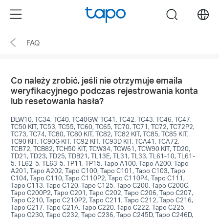
Click
Menu
search
to
skip
FAQ
the
navigation
bar
Co należy zrobić, jeśli nie otrzymuje emaila
weryfikacyjnego podczas rejestrowania konta
lub resetowania hasła?
DLW10, TC34, TC40, TC40GW, TC41, TC42, TC43, TC46, TC47,
TC50 KIT, TC53, TC55, TC60, TC65, TC70, TC71, TC72, TC72P2,
TC73, TC74, TC80, TC80 KIT, TC82, TC82 KIT, TC85, TC85 KIT,
TC90 KIT, TC90G KIT, TC92 KIT, TC93D KIT, TCA41, TCA72,
TCB72, TCB82, TCH50 KIT, TCW34, TCW61, TCW90 KIT, TD20,
TD21, TD23, TD25, TDB21, TL13E, TL31, TL33, TL61-10, TL61-
5, TL62-5, TL63-5, TP11, TP15, Tapo A100, Tapo A200, Tapo
A201, Tapo A202, Tapo C100, Tapo C101, Tapo C103, Tapo
C104, Tapo C110, Tapo C110P2, Tapo C110P4, Tapo C111,
Tapo C113, Tapo C120, Tapo C125, Tapo C200, Tapo C200C,
Tapo C200P2, Tapo C201, Tapo C202, Tapo C206, Tapo C207,
Tapo C210, Tapo C210P2, Tapo C211, Tapo C212, Tapo C216,
Tapo C217, Tapo C21A, Tapo C220, Tapo C222, Tapo C225,
Tapo C230, Tapo C232, Tapo C236, Tapo C245D, Tapo C246D,