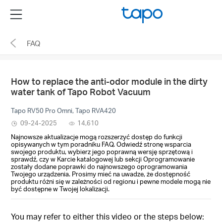
Click
Menu
to
skip
FAQ
the
navigation
bar
How to replace the anti-odor module in the dirty
water tank of Tapo Robot Vacuum
Tapo RV50 Pro Omni, Tapo RVA420
09-24-2025
14,610
Najnowsze aktualizacje mogą rozszerzyć dostęp do funkcji
opisywanych w tym poradniku FAQ. Odwiedź stronę wsparcia
swojego produktu, wybierz jego poprawną wersję sprzętową i
sprawdź, czy w Karcie katalogowej lub sekcji Oprogramowanie
zostały dodane poprawki do najnowszego oprogramowania
Twojego urządzenia. Prosimy mieć na uwadze, że dostępność
produktu różni się w zależności od regionu i pewne modele mogą nie
być dostępne w Twojej lokalizacji.
You may refer to either this video or the steps below: