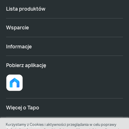
Lista produktów
Wsparcie
Informacje
Pobierz aplikację
Więcej o Tapo
Korzystamy z Cookies i aktywności przeglądania w celu poprawy
Poland | Polski