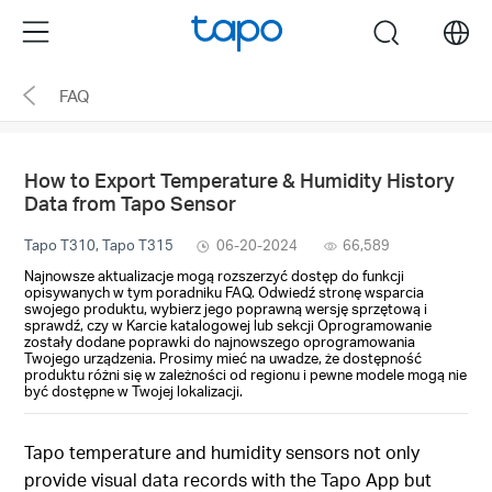
Click
Menu
search
to
skip
FAQ
the
navigation
bar
How to Export Temperature & Humidity History
Data from Tapo Sensor
Tapo T310, Tapo T315
06-20-2024
66,589
Najnowsze aktualizacje mogą rozszerzyć dostęp do funkcji
opisywanych w tym poradniku FAQ. Odwiedź stronę wsparcia
swojego produktu, wybierz jego poprawną wersję sprzętową i
sprawdź, czy w Karcie katalogowej lub sekcji Oprogramowanie
zostały dodane poprawki do najnowszego oprogramowania
Twojego urządzenia. Prosimy mieć na uwadze, że dostępność
produktu różni się w zależności od regionu i pewne modele mogą nie
być dostępne w Twojej lokalizacji.
Tapo temperature and humidity sensors not only
provide visual data records with the Tapo App but