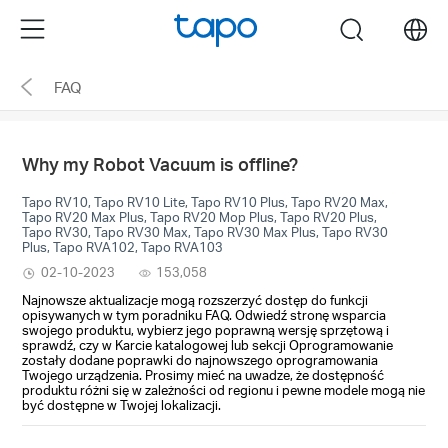
Click
Menu
search
to
skip
FAQ
the
navigation
bar
Why my Robot Vacuum is offline?
Tapo RV10, Tapo RV10 Lite, Tapo RV10 Plus, Tapo RV20 Max,
Tapo RV20 Max Plus, Tapo RV20 Mop Plus, Tapo RV20 Plus,
Tapo RV30, Tapo RV30 Max, Tapo RV30 Max Plus, Tapo RV30
Plus, Tapo RVA102, Tapo RVA103
02-10-2023
153,058
Najnowsze aktualizacje mogą rozszerzyć dostęp do funkcji
opisywanych w tym poradniku FAQ. Odwiedź stronę wsparcia
swojego produktu, wybierz jego poprawną wersję sprzętową i
sprawdź, czy w Karcie katalogowej lub sekcji Oprogramowanie
zostały dodane poprawki do najnowszego oprogramowania
Twojego urządzenia. Prosimy mieć na uwadze, że dostępność
produktu różni się w zależności od regionu i pewne modele mogą nie
być dostępne w Twojej lokalizacji.