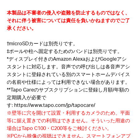
本製品は不審者の侵入や盗難を防止するものではなく、
それに伴う被害については責任を負いかねますのでご了
承ください。
†
microSDカードは別売りです。
‡ポールや柱へ固定するためのバンドは別売りです。
*ディスプレイ付きのAmazon Alexaおよび
Googleアシ
スタントに対応します。音声での呼び出しは各音声アシ
スタントに登録されている別のスマートホームデバイス
の名前や仕様によっては利用できない場合があります。
**Tapo Careのサブスクリプションに登録し月額/年額の
定期購入が必要で
す:
https://www.tapo.com/jp/tapocare/
※壁等に穴を開けて設置・利用するカメラのため、平面
等に据え置きでの利用はできません。そういった用途の
場合はTapo C100・C200等をご検討ください。
※PCから映像の視聴はできません。スマートフォンアプ