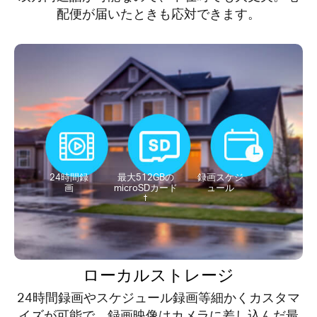
配便が届いたときも応対できます。
24時間録
最大512GBの
録画スケジ
画
microSDカード
ュール
†
ローカルストレージ
24時間録画やスケジュール録画等細かくカスタマ
イズが可能で、録画映像はカメラに差し込んだ最