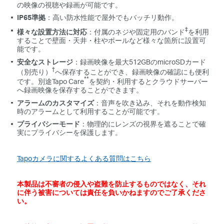
の映像の視聴や録画が可能です。
IP65準拠
：高い防水性能で屋外でもバッチリ動作。
‡
様々な設置方法に対応
：付属のネジや固定用のバンド
を利用
することで壁面・天井・柱やポールなど様々な箇所に設置可
能です。
安全なストレージ
：録画映像
を最大512GBのmicroSDカード
†
（別売り）
へ保存することができ、録画映像の確認にも便利
**
です。別途Tapo Care
を契約・利用するとクラウドサーバー
へ録画映像を保存することができます。
アラームのカスタマイズ
：音声を吹き込み、それを動作検知
時のアラームとして利用することが可能です。
プライバシーモード
：物理的にレンズの視界を遮ることで確
実にプライバシーを保護します。
Tapoカメラに関するよくある質問はこちら
本製品は不審者の侵入や盗難を防止するものではなく、それ
に伴う被害については責任を負いかねますのでご了承くださ
い。