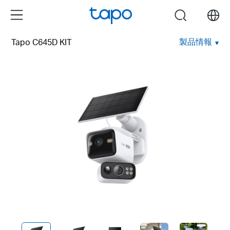
Click
Menu
search
to
skip
製品情報
Tapo C645D KIT
the
navigation
bar