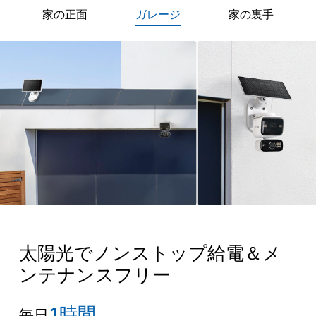
家の正面
ガレージ
家の裏手
4mケーブル
4mケーブル
太陽光でノンストップ給電＆メ
ンテナンスフリー
1時間
毎日