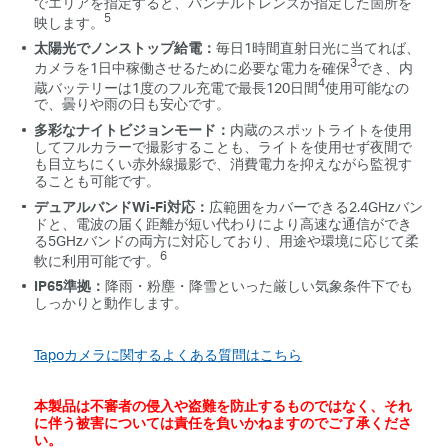
でエリアを指定すると、パンチルトレンズが指定した箇所を
5
映します。
太陽光でノンストップ給電：
毎日1時間直射日光に当てれば、
3
カメラを1日中稼働させるために必要な電力を確保
でき、内
4
蔵バッテリーは1度のフル充電で最長120日間
使用可能なの
で、曇りや雨の日も安心です。
多彩なナイトビジョンモード：
内蔵のスポットライトを使用
してフルカラーで撮影することも、ライトを使用せず夜間で
も目立ちにくい赤外線撮影で、消費電力を抑えながら監視す
ることも可能です。
デュアルバンドWi-Fi対応：
広範囲をカバーできる2.4GHzバン
ドと、電波の届く距離が短い代わりにより高速な通信ができ
る5GHzバンドの両方に対応しており、用途や環境に応じて柔
6
軟に利用可能です。
IP65準拠：
降雨・粉塵・降雪といった厳しい気象条件下でも
しっかりと動作します。
Tapoカメラに関するよくある質問はこちら
本製品は不審者の侵入や盗難を防止するものではなく、それ
に伴う被害については責任を負いかねますのでご了承くださ
い。