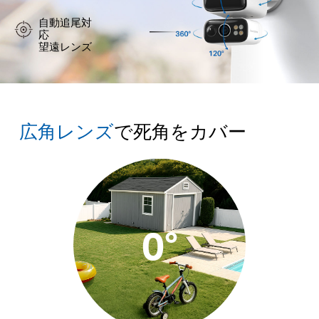
自動追尾対
応
望遠レンズ
広角レンズ
で死角をカバー
0°