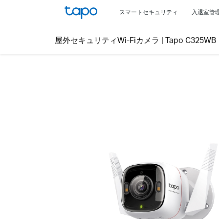
Click
スマートセキュリティ
入退室管
to
skip
屋外セキュリティWi-Fiカメラ
|
Tapo C325WB
the
navigation
bar