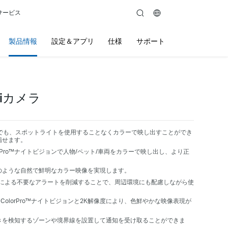
サービス
search
製品情報
設定＆アプリ
仕様
サポート
iカメラ
でも、スポットライトを使用することなくカラーで映し出すことができ
指せます。
orPro™ナイトビジョンで人物/ペット/車両をカラーで映し出し、より正
のような自然で鮮明なカラー映像を実現します。
による不要なアラートを削減することで、周辺環境にも配慮しながら使
：
ColorPro™ナイトビジョンと2K解像度により、色鮮やかな映像表現が
きを検知するゾーンや境界線を設置して通知を受け取ることができま