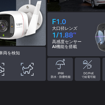
F1.0
大口径レンズ
1/1.88‘’
高感度センサー
AI機能を搭載
/車両を検知
IP66
DC/PoE
防水・防塵性能
で給電可能