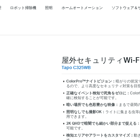
理
ロボット掃除機
照明
ホームオートメーション
ソフトウェア＆
屋外セキュリティWi-F
Tapo C325WB
ColorPro™
ナイトビジョン
：
暗がりの状況
るので、より高度なセキュリティ対策を目
正確なイベント検知で死角をゼロに：
Col
確に検知することが可能です。
暗い場所でも色彩豊かな映像：
まるで昼間
照明なしでも撮影OK
：
ライトに集まる虫等
用できます。
2K QHDで暗闇でも細かい部分まで捉える
可能です。
検知エリアやアラートをカスタマイズ：
動
す。