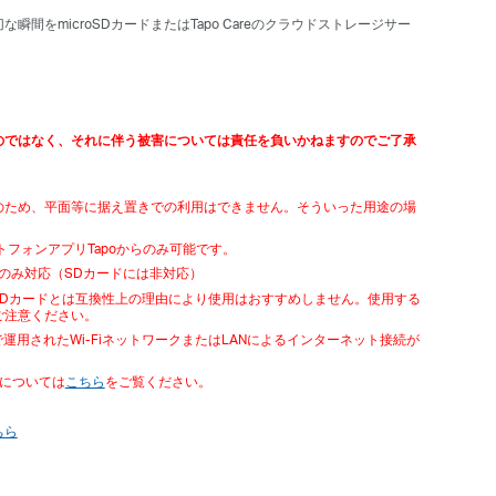
な瞬間をmicroSDカードまたはTapo Careのクラウドストレージサー
のではなく、それに伴う被害については責任を負いかねますのでご了承
のため、平面等に据え置きでの利用はできません。そういった用途の場
フォンアプリTapoからのみ可能です。
ードのみ対応（SDカードには非対応）
LのmicroSDカードとは互換性上の理由により使用はおすすめしません。使用する
ご注意ください。
Pで運用されたWi-FiネットワークまたはLANによるインターネット接続が
については
こちら
をご覧ください。
ちら