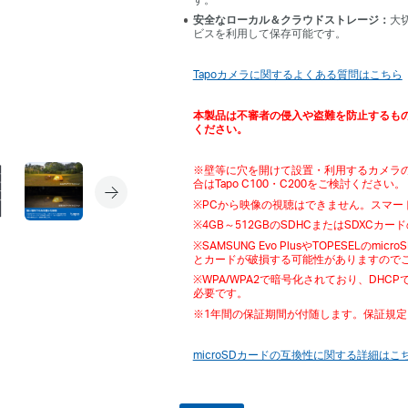
安全なローカル＆クラウドストレージ：
大切
ビスを利用して保存可能です。
Tapoカメラに関するよくある質問はこちら
本製品は不審者の侵入や盗難を防止するも
ください。
※壁等に穴を開けて設置・利用するカメラ
合はTapo C100・C200をご検討ください。
※PCから映像の視聴はできません。スマート
※4GB～512GBのSDHCまたはSDXCカ
※SAMSUNG Evo PlusやTOPESE
とカードが破損する可能性がありますので
※WPA/WPA2で暗号化されており、DHC
必要です。
※1年間の保証期間が付随します。保証規定
microSDカードの互換性に関する詳細はこ