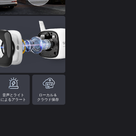
音声とライト
ローカル＆
によるアラート
クラウド保存