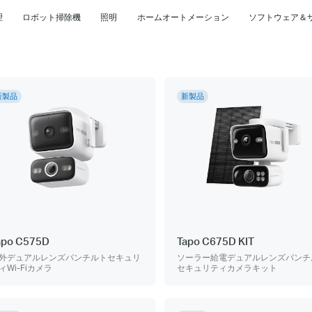
理
ロボット掃除機
照明
ホームオートメーション
ソフトウェア＆
新製品
新製品
apo C575D
Tapo C675D KIT
外デュアルレンズパンチルトセキュリ
ソーラー給電デュアルレンズパンチ
ィWi-Fiカメラ
セキュリティカメラキット