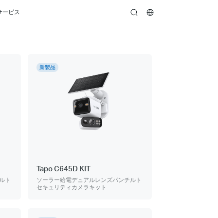
サービス
search
新製品
Tapo C645D KIT
ルト
ソーラー給電デュアルレンズパンチルト
セキュリティカメラキット