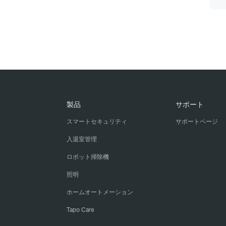
製品
サポート
スマートセキュリティ
サポートページ
入退室管理
ロボット掃除機
照明
ホームオートメーション
Tapo Care