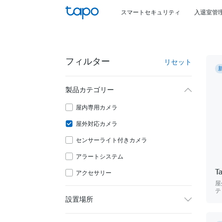
Click
スマートセキュリティ
入退室管
to
skip
the
navigation
フィルター
リセット
bar
製品カテゴリー
屋内専用カメラ
屋外対応カメラ
センサーライト付きカメラ
アラートシステム
T
アクセサリー
屋
テ
設置場所