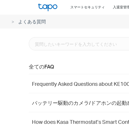
Click
スマートセキュリティ
入退室管
to
skip
よくある質問
the
navigation
bar
全てのFAQ
Frequently Asked Questions about KE100
バッテリー駆動のカメラ/ドアホンの起動
How does Kasa Thermostat’s Smart Cont