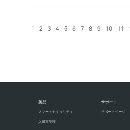
1
2
3
4
5
6
7
8
9
10
11
製品
サポート
スマートセキュリティ
サポートページ
入退室管理