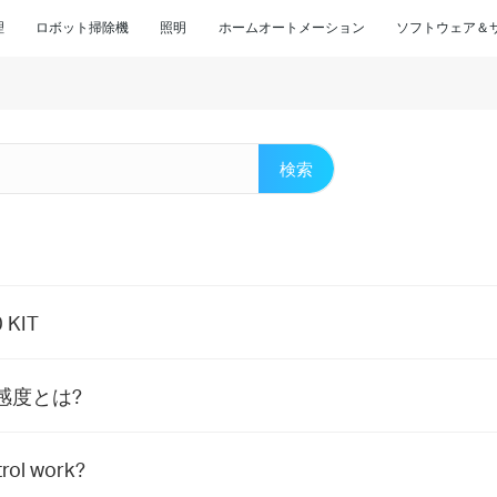
理
ロボット掃除機
照明
ホームオートメーション
ソフトウェア＆
検索
 KIT
感度とは?
rol work?