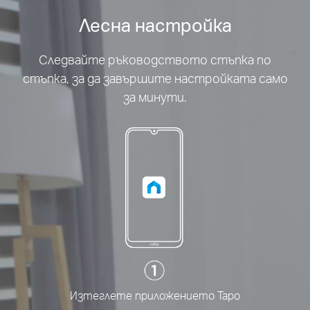
Лесна настройка
Следвайте ръководството стъпка по
стъпка, за да завършите настройката само
за минути.
Изтеглете приложението Tapo