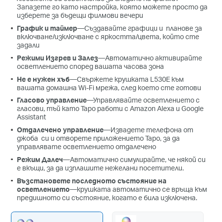
Запазете го като настройка, която можете просто да
изберете за бъдещи филмови вечери
График и таймер
—
Създавайте графици и планове за
включване/изключване с яркостта/цвета, който сте
задали
Режими Изгрев и Залез
—Автоматично активирайте
осветлението според вашата часова зона
Не е нужен хъб
—Свържете крушката L530E към
вашата домашна Wi-Fi мрежа, след което сте готови
Гласово управление
—Управлявайте осветлението с
гласови, тъй като Tapo работи с Amazon Alexa и Google
Assistant
Отдалечено управление
—Извадете телефона от
джоба си и отворете приложението Tapo, за да
управлявате осветлението отдалечено
Режим Далеч
—
Автоматично симулирайте, че някой си
е вкъщи, за да изплашите нежелани посетители.
Възстановете последното състояние на
осветлението
—
крушката автоматично се връща към
предишното си състояние, когато е била изключена.