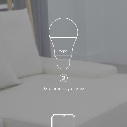
Завийте крушката