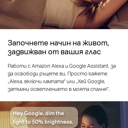
Започнете начин на живот,
задвижван от вашия глас
Работи с Amazon Alexa и Google Assistant, за
да освободи ръцете ви. Просто кажете
„Alexa, включи лампата“ или „Хей Google,
затъмни осветлението в моята спалня“.
Hey Google, dim the
light to 50% brightness.