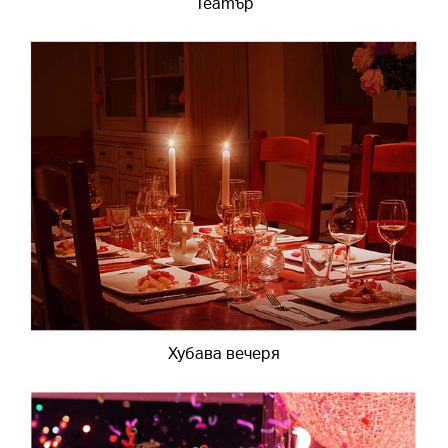
Театър
Хубава вечеря