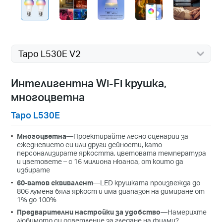
Tapo L530E V2
Интелигентна Wi-Fi крушка,
многоцветна
Tapo L530E
Многоцветна
—Проектирайте лесно сценарии за
ежедневието си или други дейности, като
персонализирате яркостта, цветовата температура
и цветовете – с 16 милиона нюанса, от които да
избирате
60-ватов еквивалент
—
LED крушката произвежда до
806 лумена бяла яркост и има диапазон на димиране от
1% до 100%
Предварителни настройки за удобство
—Намерихте
любимото си осветление за гледане на филми?