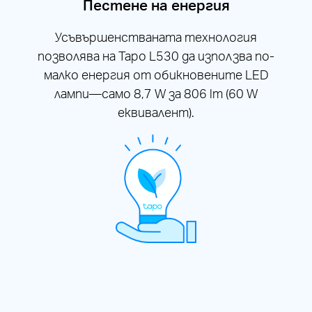
Пестене на енергия
Усъвършенстваната технология
позволява на Tapo L530 да използва по-
малко енергия от обикновените LED
лампи—само 8,7 W за 806 lm (60 W
еквивалент).