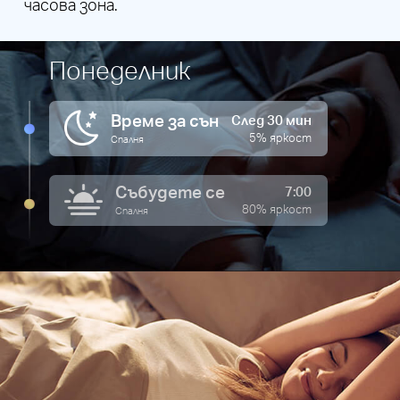
часова зона.
Понеделник
Време за сън
След 30 мин
5% яркост
Спалня
Събудете се
7:00
80% яркост
Спалня