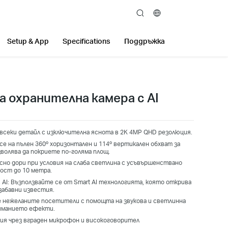
search
Setup & App
Specifications
Поддръжка
на охранителна камера с AI
всеки детайл с изключителна яснота в 2K 4MP QHD резолюция.
е на пълен 360º хоризонтален и 114º вертикален обхват за
зволява да покриете по-голяма площ.
но дори при условия на слаба светлина с усъвършенствано
ост до 10 метра.
AI: Възползвайте се от Smart AI технологията, която открива
забавни известия.
е нежеланите посетители с помощта на звукова и светлинна
ниманието ефекти.
ция чрез вграден микрофон и високоговорител