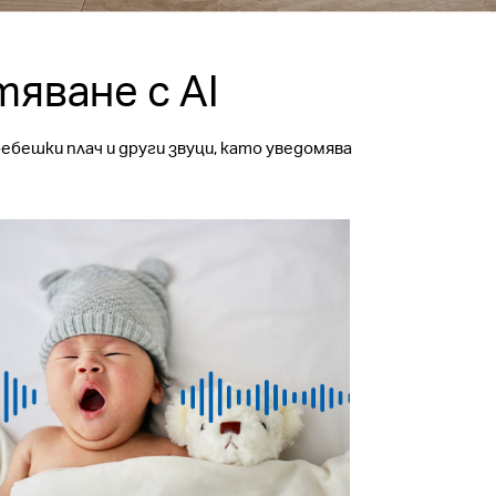
яване с AI
бешки плач и други звуци, като уведомява