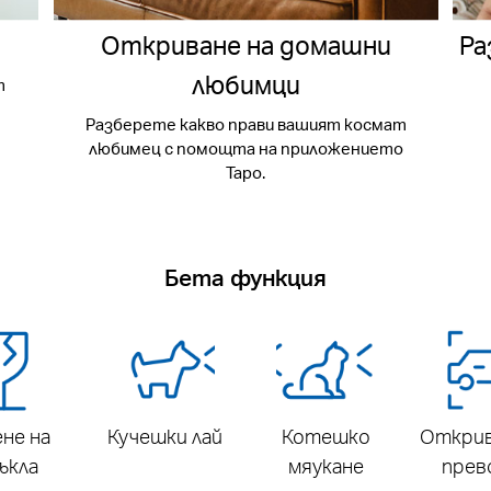
Откриване на домашни
Ра
любимци
т
Разберете какво прави вашият космат
любимец с помощта на приложението
Tapo.
Бета функция
не на
Кучешки лай
Котешко
Открив
ъкла
мяукане
прев