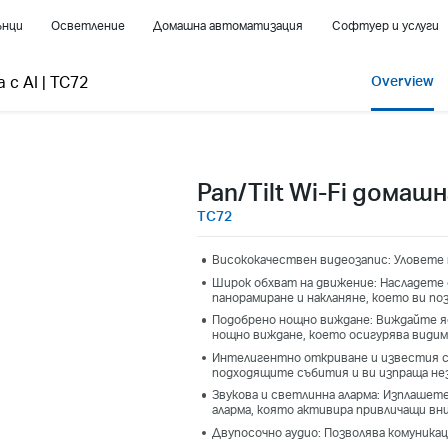
ънци
Осветление
Домашна автоматизация
Софтуер и услуги
а с AI
|
TC72
Overview
Pan/Tilt Wi-Fi домаш
TC72
Висококачествен видеозапис: Уловете 
Широк обхват на движение: Насладете с
панорамиране и накланяне, което ви по
Подобрено нощно виждане: Виждайте яс
нощно виждане, което осигурява видим
Интелигентно откриване и известия с 
подходящите събития и ви изпраща не
Звукова и светлинна аларма: Изплашет
аларма, която активира привличащи в
Двупосочно аудио: Позволява комуника