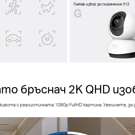
Гъвкав избор за съхранение 512
G
ато бръснач 2K QHD изо
ивота с реалистичната 1080p FullHD картина. Увеличете, за