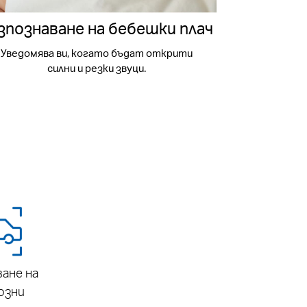
зпознаване на бебешки плач
Уведомява ви, когато бъдат открити
силни и резки звуци.
ане на
озни