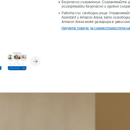
Безопасно съхранение: Съхранявайте з
осигурявайки безопасно и удобно съхра
Работа със свободни ръце: Управлявай
Assistant и Amazon Alexa, като освободи
Amazon Alexa може да варира в зависим
Научете повече за съвместимостта на