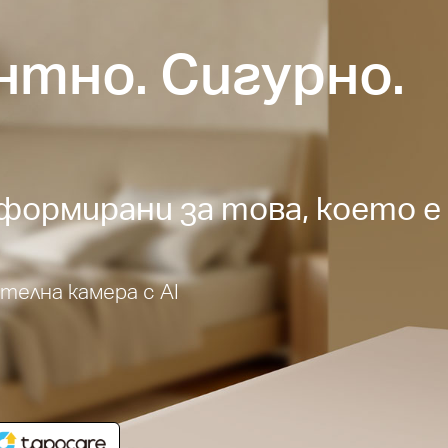
тно. Сигурно.
формирани за това, което е
ителна камера с AI