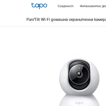
Click
Сигурност
Интелигентни зв
to
skip
Pan/Tilt Wi-Fi домашна охранителна камер
the
navigation
bar