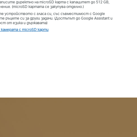
аписите директно на microSD карта с капацитет до 512 GB,
нение. (microSD картата се закупува отделно.)
те устройството с гласа си, със съвместимост с Google
те ръцете си за други задачи. (Достъпът до Google Assistant и
ост от езика и държавата)
 камерата с microSD карти