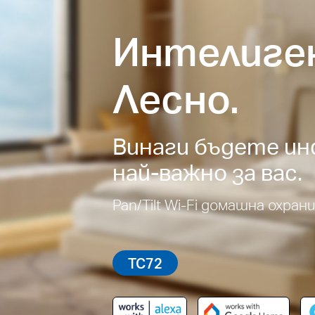
Интелиген
Лесно.
Винаги бъдете ин
най-важно за вас.
Pan/Tilt Wi-Fi домашна охран
TC72