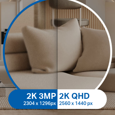
2K 3MP
2K QHD
2304 x 1296px
2560 x 1440 px