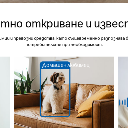
тно откриване и извест
имци и превозни средства, като същевременно разпознава бе
потребителите при необходимост.
Домашен любимец