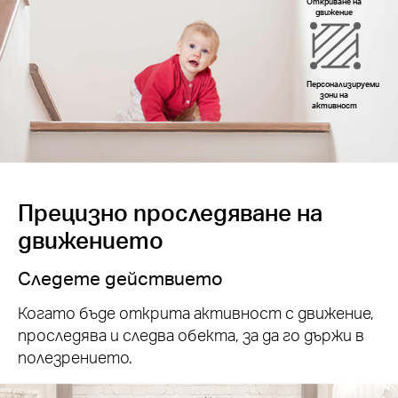
Откриване на
движение
Персонализируеми
зони на
активност
Прецизно проследяване на
движението
Следете действието
Когато бъде открита активност с движение,
проследява и следва обекта, за да го държи в
полезрението.