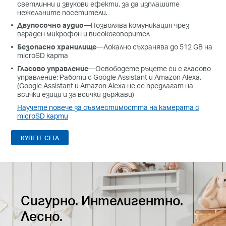
светлинни и звукови ефекти, за да изплашите
нежеланите посетители.
Двупосочно аудио
—Позволява комуникация чрез
вграден микрофон и високоговорител
Безопасно хранилище
—Локално съхранява до 512 GB на
microSD карта
Гласово управление
—Освободете ръцете си с гласово
управление: Работи с Google Assistant и Amazon Alexa.
(Google Assistant и Amazon Alexa не се предлагат на
всички езици и за всички държави)
Научете повече за съвместимостта на камерата с
microSD карти
КУПЕТЕ СЕГА
Сигурно. Интелигентно.
Лесно.