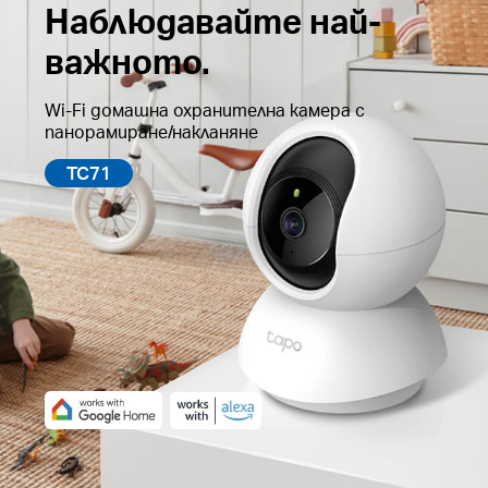
Наблюдавайте най-
важното.
Wi-Fi домашна охранителна камера с
панорамиране/накланяне
TC71