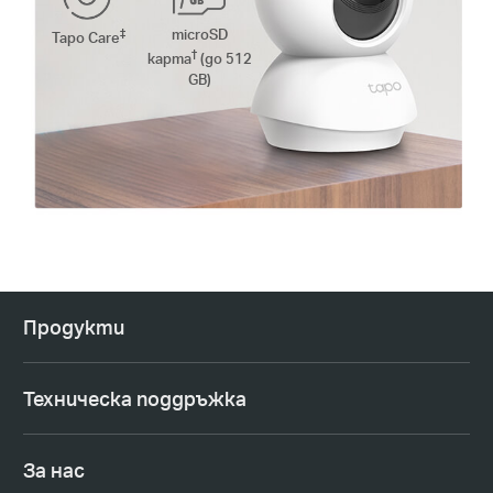
‡
microSD
Tapo Care
†
карта
(до 512
GB)
Продукти
Техническа поддръжка
За нас