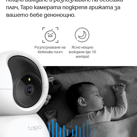
плач, Tapo камерата подкрепя грижата за
вашето бебе денонощно.
Разпознаване на
Ясно нощно
бебешки плач
виждане (до 10
метра)