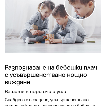
Разпознаване на бебешки плач
с усъвършенствано нощно
виждане
Вашите втори очи и уши
Снабдена с вградено, усъвършенствано
нощно виждане и разпознаване на бебешки