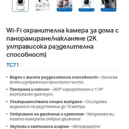
Wi-Fi охранителна камера за дома с
панорамиране/накланяне (2K
ултрависока разделителна
способност)
TC71
Видео с висока разделителна способност
—Записва
всяко изображение кристално чисто.
Панорама и наклон
—360º хоризонтален и 114º
вертикален диапазон.
Усъвършенствано нощно виждане
—Осигурява
видимост на разстояние до 10 метра
Откриване на движение и известия
—Уведомява ви,
когато камерата открие движение
Звукова и светлинна аларма
—Активирайте