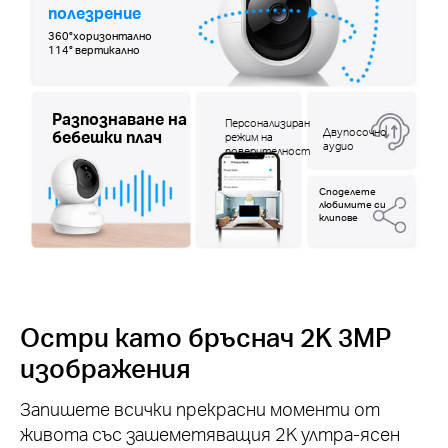
полезрение
360°хоризонтално
114° вертикално
Разпознаване на
Персонализиран
Двупосочно
бебешки плач
режим на
аудио
поверителност
Споделете
любимите си
клипове
Остри като бръснач 2K 3MP
изображения
Запишете всички прекрасни моменти от
живота със зашеметяващия 2K ултра-ясен