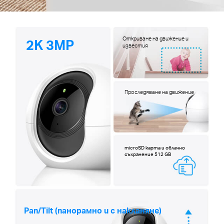
Откриване на движение и
2K 3MP
известия
Проследяване на движение
microSD карта и облачно
съхранение 512 GB
Pan/Tilt (панорамно и с накланяне)