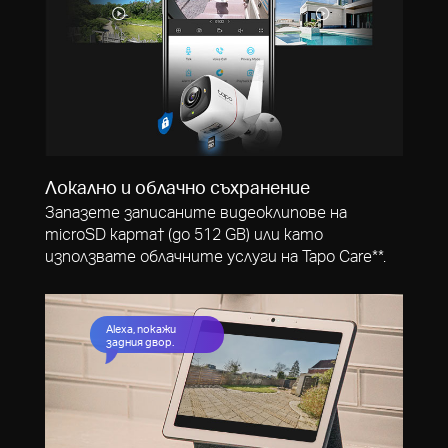
Локално и облачно съхранение
Запазете записаните видеоклипове на
microSD карта† (до 512 GB) или като
използвате облачните услуги на Tapo Care**.
Alexa, покажи
задния двор.