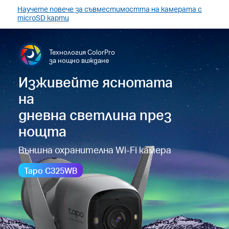
Научете повече за съвместимостта на камерата с
microSD карти
Технология ColorPro
за нощно виждане
Изживейте яснотата
на
дневна светлина през
нощта
Външна охранителна Wi-Fi камера
Tapo C325WB