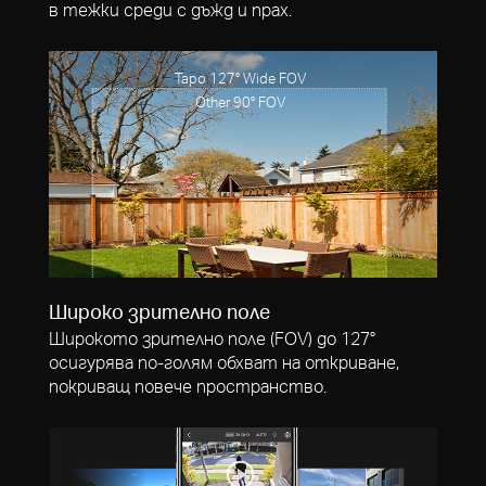
в тежки среди с дъжд и прах.
Tapo 127° Wide FOV
Other 90° FOV
Широко зрително поле
Широкото зрително поле (FOV) до 127°
осигурява по-голям обхват на откриване,
покриващ повече пространство.