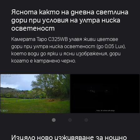
Яснота както на дневна светлина
дори при условия на ултра ниска
осветеност
Камерата Tapo C325WB улавя живи цветове
дори при ултра ниска осветеност (до 0,05 Lux),
което води до
ярки и ясни изображения, дори
когато е катранено черно.
Изцяло ново изживяване за нощно