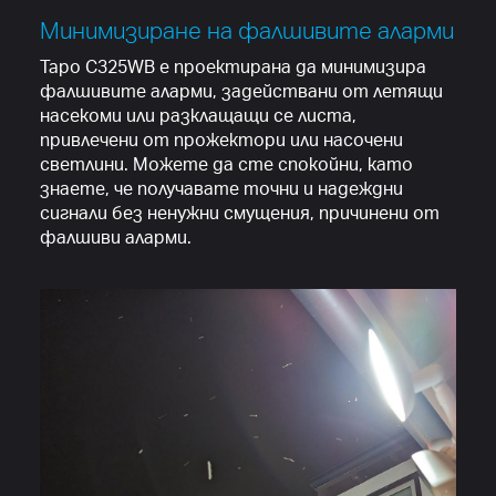
Минимизиране на фалшивите аларми
Tapo C325WB е проектирана да минимизира
фалшивите аларми, задействани от летящи
насекоми или разклащащи се листа,
привлечени от прожектори или насочени
светлини. Можете да сте спокойни, като
знаете, че получавате точни и надеждни
сигнали без ненужни смущения, причинени от
фалшиви аларми.