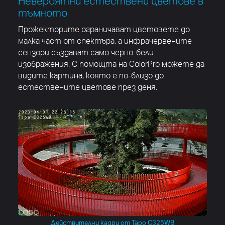
Невероятни естествени цветове в
тъмното
Прожекторите ограничават цветовете до
малка част от спектъра, а инфрачервените
сензори създават само черно-бели
изображения. С помощта на ColorPro можете да
видите картина, която е по-близо до
естествените цветове през деня.
Действителни кадри от Tapo C325WB