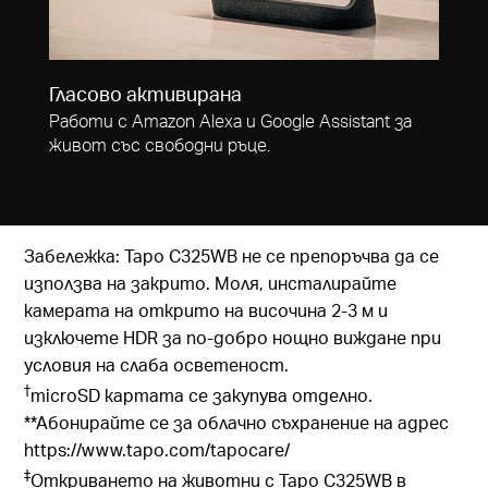
Гласово активирана
Работи с Amazon Alexa и Google Assistant за
живот със свободни ръце.
Забележка: Tapo C325WB не се препоръчва да се
използва на закрито. Моля, инсталирайте
камерата на открито на височина 2-3 м и
изключете HDR за по-добро нощно виждане при
условия на слаба осветеност.
†
microSD картата се закупува отделно.
**Абонирайте се за облачно съхранение на адрес
https://www.tapo.com/tapocare/
‡
Откриването на животни с Tapo C325WB в