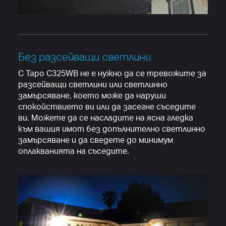
Без разсейващи светлини
С Tapo C325WB не е нужно да се тревожите за
разсейващи светлини или светлинно
замърсяване, което може да наруши
спокойствието ви или да засегне съседите
ви. Можете да се насладите на ясна гледка
към вашия имот без допълнително светлинно
замърсяване и да сведете до минимум
оплакванията на съседите.