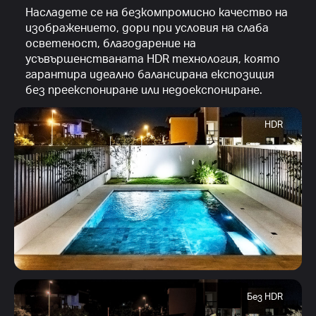
Насладете се на безкомпромисно качество на
изображението, дори при условия на слаба
осветеност, благодарение на
усъвършенстваната HDR технология, която
гарантира идеално балансирана експозиция
без преекспониране или недоекспониране.
HDR
Без HDR