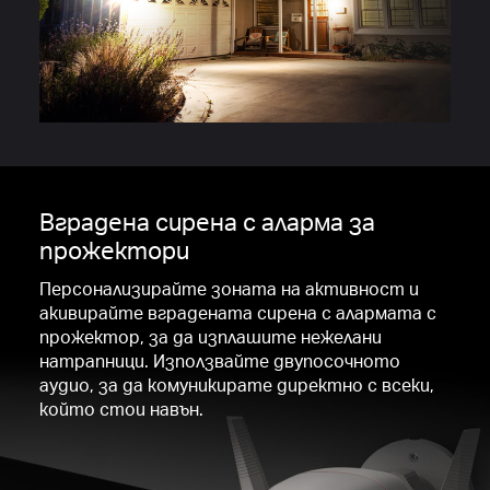
Вградена сирена с аларма за
прожектори
Персонализирайте зоната на активност и
акивирайте вградената сирена с алармата с
прожектор, за да изплашите нежелани
натрапници. Използвайте двупосочното
аудио, за да комуникирате директно с всеки,
който стои навън.