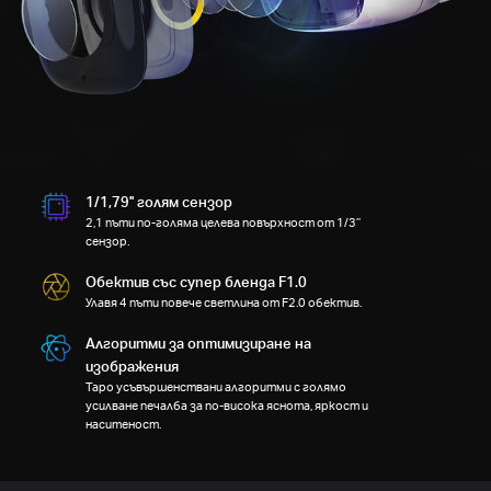
1/1,79'' голям сензор
2,1 пъти по-голяма целева повърхност от 1/3’’
сензор.
Обектив със супер бленда F1.0
Улавя 4 пъти повече светлина от F2.0 обектив.
Алгоритми за оптимизиране на
изображения
Tapo усъвършенствани алгоритми с голямо
усилване печалба за по-висока яснота, яркост и
наситеност.