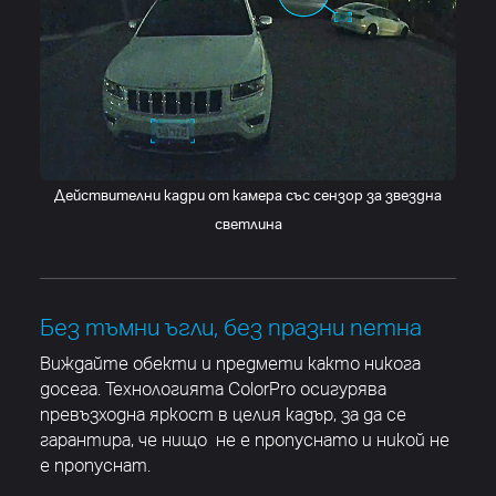
Действителни кадри от камера със сензор за звездна
светлина
Без тъмни ъгли, без празни петна
Виждайте обекти и предмети както никога
досега. Технологията ColorPro осигурява
превъзходна яркост в целия кадър, за да се
гарантира, че нищо не е пропуснато и никой не
е пропуснат.