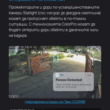
Прожекторите и дори по-усъвършенстваните
камери Starlight (със сензор за звездна светлина)
могат да пропуснат обекти в по-тъмни
ситуации. С технологията ColorPro могат да
бъдат открити дори обекти в далечните ъгли
на кадъра.
Tapo
now
Person Detected
“Tapo C325WB”: Person detected at
2023-04-10 23:33:32
Действителни кадри от Tapo C325WB