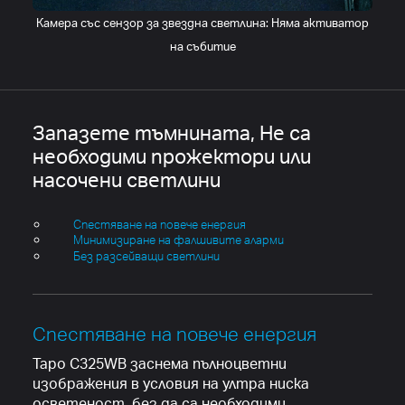
Камера със сензор за звездна светлина: Няма активатор
на събитие
Запазете тъмнината,
Не са
необходими прожектори или
насочени светлини
Спестяване на повече енергия
Минимизиране на фалшивите аларми
Без разсейващи светлини
Спестяване на повече енергия
Tapo C325WB заснема пълноцветни
изображения в условия на ултра ниска
осветеност, без да са необходими