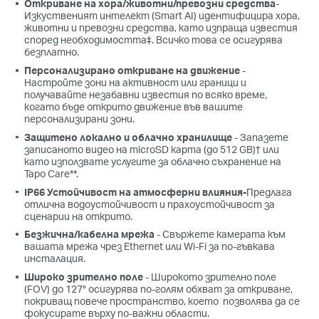
Откриване на хора/животни/превозни средства
-
Изкуственият интелект (Smart AI) идентифицира хора,
животни и превозни средства, като изпраща известия
според необходимостта‡. Всичко това се осигурява
безплатно.
Персонализирано откриване на движение
-
Настройте зони на активност или граници и
получавайте незабавни известия по всяко време,
когато бъде открито движение във вашите
персонализирани зони.
Защитено локално и облачно хранилище
- Запазете
записаното видео на microSD карта (до 512 GB)† или
като използвате услугите за облачно съхранение на
Tapo Care**.
IP66 Устойчивост на атмосферни влияния-
Предлага
отлична водоустойчивост и прахоустойчивост за
сценарии на открито.
Безжична/кабелна мрежа
- Свържете камерата към
вашата мрежа чрез Ethernet или Wi-Fi за по-гъвкава
инсталация.
Широко зрително поле
- Широкото зрително поле
(FOV) до 127° осигурява по-голям обхват за откриване,
покриващ повече пространство, което позволява да се
фокусирате върху по-важни области.