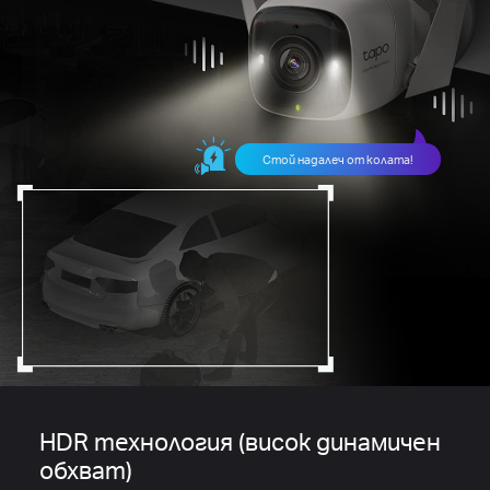
Стой надалеч от колата!
HDR технология (висок динамичен
обхват)