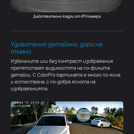
Действителни кадри от ИЧ камера
Удивително детайлно, дори на
тъмно
Избелелите или без контраст изображения
препятстват видимостта на по-фините
детайли. С ColorPro картината е много по-ясна
и естествена, с по-добра яснота на
изображенията.