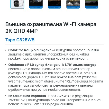
Външна охранителна Wi-Fi камера
2K QHD 4MP
Tapo C325WB
ColorPro нощно виждане
- Осигурява професионална
защита с ярки цветни изображения без никакви
прожектори дори при ултра ниска осветеност
.
Обектив с F1.0 супер бленда и 1/1.79'' голям сензор
-
обективът с особено голям относителен отвор
(бленда) F1.0 хваща 4 пъти повече светлина от F2.0,
докато сензорът 1/1.79'' има по-голяма повърхност и
чувствителност от обичайните 1/2.7'' сензори. И двата
параметъра са ключови за рендериране на цветни
изображения при ултра ниска осветеност.
2K QHD жива картина
-Tapo C325WB е с резолюция
2688×1520, осигуряваща по-резки изображения с 2 пъти
повече пиксели от 1080p резолюцията
.