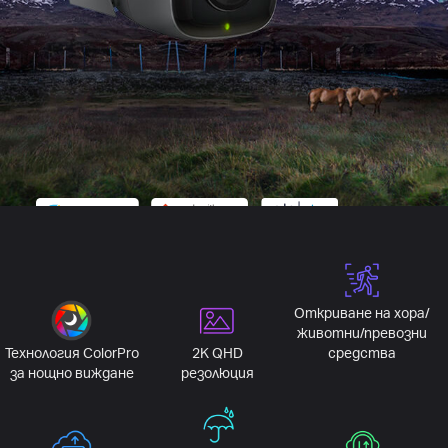
Откриване на хора/
животни/превозни
Технология ColorPro
2K QHD
средства
за нощно виждане
резолюция