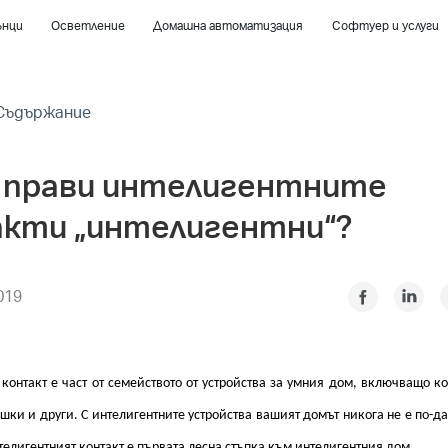
ънци
Осветление
Домашна автоматизация
Софтуер и услуги
Съдържание
 прави интелигентните
кти „интелигентни“?
019
контакт е част от семейството от устройства за умния дом, включващо ко
шки и други. С интелигентните устройства вашият домът никога не е по-д
елигентният контакт е първата лесна стъпка към интелигентния дом.