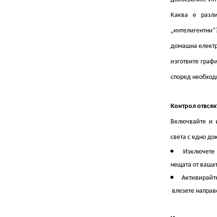
Каква е разли
„интелигентни“
домашна електр
изготвите граф
според необход
Контрол отвся
Включвайте и и
света с едно до
Изключете 
нещата от вашат
Активирайте
влезете направо