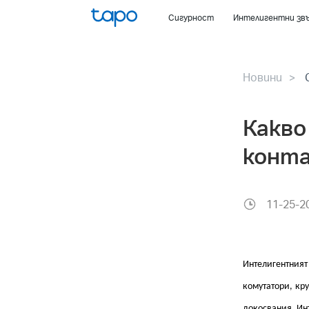
Click
Сигурност
Интелигентни зв
to
skip
the
Новини
navigation
bar
Какво
конта
11-25-2
Интелигентният 
комутатори, кру
докосвания. Инт