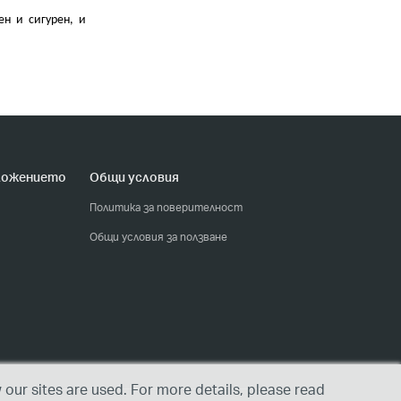
ен и сигурен, и
ложението
Общи условия
Политика за поверителност
Общи условия за ползване
our sites are used. For more details, please read