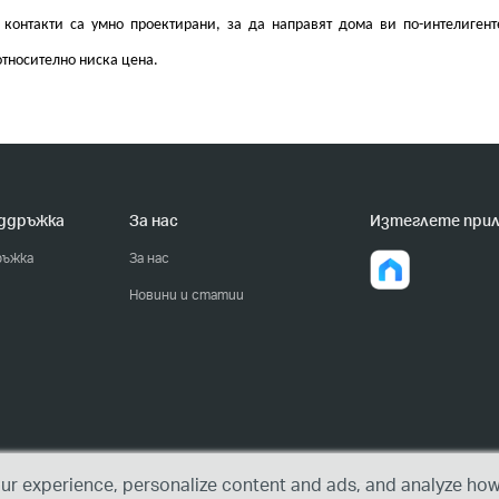
 контакти са умно проектирани, за да направят дома ви по-интелигент
относително ниска цена.
оддръжка
За нас
Изтеглете при
ръжка
За нас
Новини и статии
r experience, personalize content and ads, and analyze how 