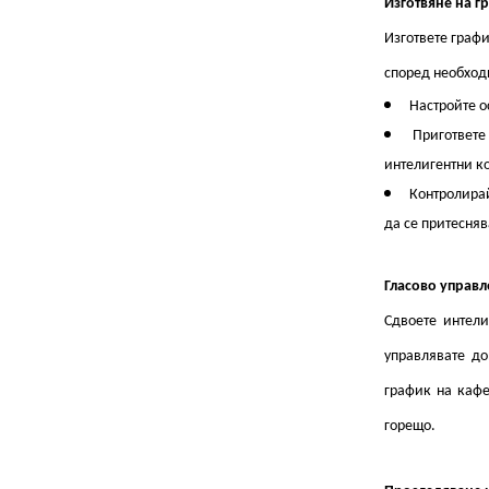
Изготвяне на г
Изгответе граф
според необход
Настройте о
Пригответе
интелигентни ко
Контролирай
да се притесняв
Гласово управл
Сдвоете интели
управлявате до
график на кафе
горещо.