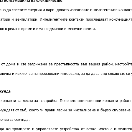
а консумацията на електричество.
о да спестите енергия и пари, докато използвате интелигентните контакт
атори и вентилатори. Интелигентните контакти проследяват консумацият
во в реално време и имат седмични и месечни отчети.
 от дома и сте загрижени за престъпността във вашия район, настройт
ключва и изключва на произволни интервали, за да дава вид сякаш сте си 
екунда
контакти са лесни за настройка. Повечето интелигентни контакти работят
нуждаят от хъб, което ги прави лесни за инсталиране и бързо свързване.
ючва за секунда.
а контролирате и управлявате устройства от всяко място с интелиген