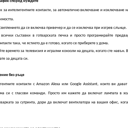
рафик според нуждите
ик за интелигентните контакти, за автоматично включване и изключване н
имостта.
светлението да се включва привечер и да се изключва при изгрев слънце.
 всички съставки в готварската печка и просто програмирайте предв
нтакти така, че ястието да е готово, когато се приберете у дома.
те времето за телевизия и игрални конзоли на децата, когато сте навън.
ате за децата си.
ение без ръце
гентните контакти с Amazon Alexa или Google Assistant, които ви дава
ма си с гласови команди. Просто им кажете да включат лампата в хо
варката за сутринта, дори да включат вентилатора на вашия офис, кога