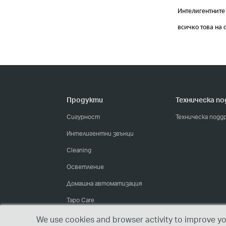
Интелигентните
всичко това на 
Продукти
Техническа п
Сигурност
Техническа подд
Интелигентни звънци
Cleaning
Осветление
Домашна автоматизация
Tapo Care
We use cookies and browser activity to improve you