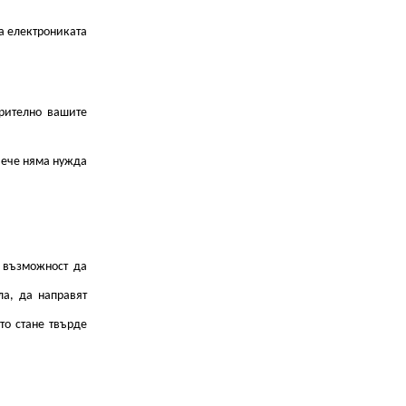
а електрониката
арително вашите
 Вече няма нужда
т възможност да
ла, да направят
то стане твърде