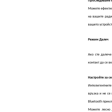
Проследяване н
Можете ефективн
на вашите ради
вашето устройст
Режим Далеч
Ако сте далече
контакт да се в
Настройте за с
Интелигентните 
връзка и не се 
Bluetooth прикл
Можете лесно д