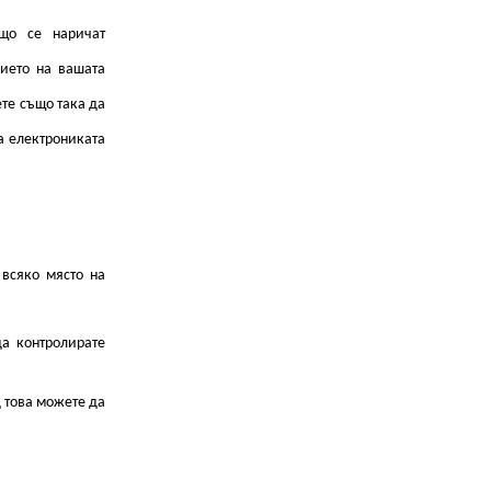
ащо се наричат
нието на вашата
те също така да
а електрониката
 всяко място на
да контролирате
 това можете да