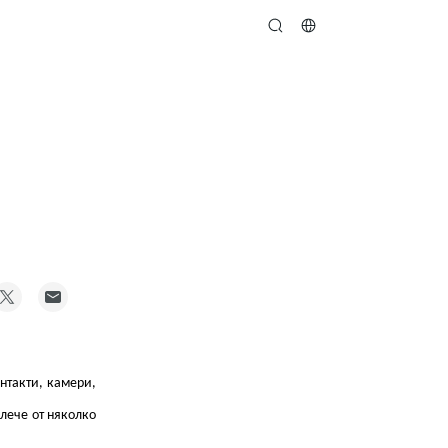
search
нтакти, камери,
алече от няколко