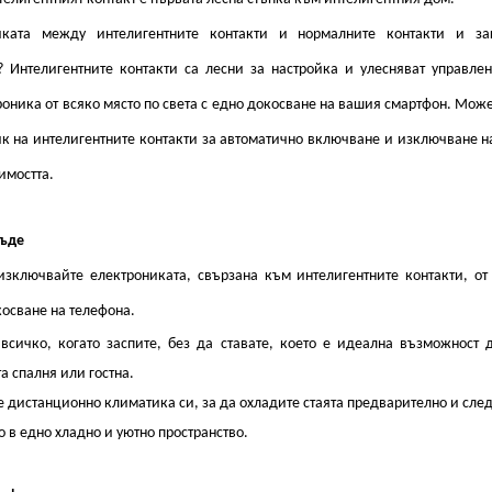
ката между интелигентните контакти и нормалните контакти и з
? Интелигентните контакти са лесни за настройка и улесняват управле
оника от всяко място по света с едно докосване на вашия смартфон. Може
ик на интелигентните контакти за автоматично включване и изключване н
имостта.
къде
зключвайте електрониката, свързана към интелигентните контакти, от
косване на телефона.
всичко, когато заспите, без да ставате, което е идеална възможност 
а спалня или гостна.
 дистанционно климатика си, за да охладите стаята предварително и след
 в едно хладно и уютно пространство.