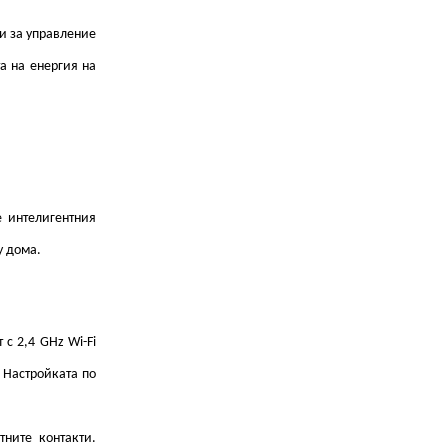
и за управление
а на енергия на
е интелигентния
у дома.
 с 2,4 GHz Wi-Fi
 Настройката по
тните контакти.