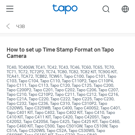
Click
Menu
search
to
skip
ЧЗВ
the
navigation
bar
How to set up Time Stamp Format on Tapo
Camera
TC40, TC40GW, TC41, TC42, TC43, TC46, TC60, TC65, TC70,
TC71, TC72, TC72P2, TC74, TC80, TC82, TC82 KIT, TC90G KIT,
TCA41, TCA72, TCB82, TCW61, Tapo C100, Tapo C101, Tapo
C103, Tapo C104, Tapo C110, Tapo C110P2, Tapo C110P4,
Tapo C111, Tapo C113, Tapo C120, Tapo C125, Tapo C200,
Tapo C200P2, Tapo C201, Tapo C202, Tapo C206, Tapo C207,
Tapo C210, Tapo C210P2, Tapo C211, Tapo C212, Tapo C216,
Tapo C21A, Tapo C220, Tapo C222, Tapo C225, Tapo C230,
Tapo C232, Tapo C236, Tapo C310, Tapo C310P2, Tapo
C320WS, Tapo C325WB, Tapo C400, Tapo C400S2, Tapo C401,
Tapo C401 KIT, Tapo C402, Tapo C402 KIT, Tapo C410, Tapo
C410 KIT, Tapo C411 KIT, Tapo C420, Tapo C420S1, Tapo
C420S2, Tapo C420S4, Tapo C425, Tapo C425 KIT, Tapo C460,
Tapo C460 KIT, Tapo C500, Tapo C501GW, Tapo C510W, Tapo
C51A, Tapo C520WS, Tapo C52A, Tapo C530WS, Tapo
C560WS, Tapo C615G KIT, Tapo C720, Tapo C840