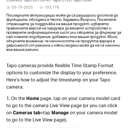
03-19-2025
103,776
Последните актуализации може да са разширили достъпа до
функциите, обсъдени в Често Задавани Въпроси. Посетете
страницата за поддръжка на вашия продукт, изберете
правилната версия на хардуера за вашето устройство и
проверете информационния лист или секцията за фърмуер за
най-новите подобрения, добавени към вашия продукт. Моля,
обърнете внимание, че наличността на продукта варира в
зависимост от региона и някои модели може да не са налични
във вашия регион.
Tapo cameras provide flexible Time Stamp Format
options to customize the display to your preference.
Here’s how to adjust the timestamp on your Tapo
camera:
1. On the
Home
page, tap on your camera model card
to go to the camera Live View page (or you can click
on
Cameras tab
>tap
Manage
on your camera model
to go to the Live View page).