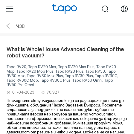
Click
Menu
search
to
skip
ЧЗВ
the
navigation
bar
What is Whole House Advanced Cleaning of the
robot vacuum?
Tapo RV20, Tapo RV20 Max, Tapo RV20 Max Plus, Tapo RV20
Mop, Tapo RV20 Mop Plus, Tapo RV20 Plus, Tapo RV30, Tapo
RV30 Max, Tapo RV30 Max Plus, Tapo RV30 Plus, Tapo RV30C,
Tapo RV30C Mop, Tapo RV30C Plus, Tapo RV50 Omni, Tapo
RV50 Pro Omni
01-04-2023
70,927
Последните актуализации може да са разширили достъпа до
функциите, обсъдени в Често Задавани Въпроси. Посетете
страницата за поддръжка на вашия продукт, изберете
правилната версия на хардуера за вашето устройство и
проверете информационния лист или секцията за фърмуер за
най-новите подобрения, добавени към вашия продукт. Моля,
обърнете внимание, че наличността на продукта варира в
зависимост от региона и някои модели може да не са налични