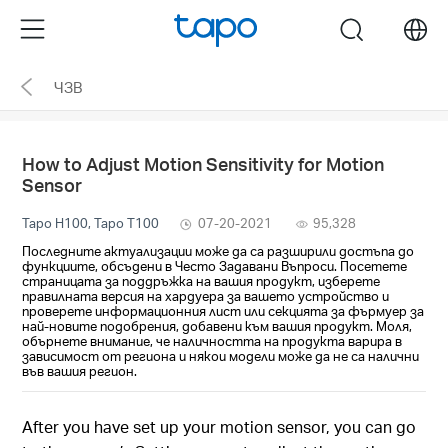
Click
Menu
search
to
skip
ЧЗВ
the
navigation
bar
How to Adjust Motion Sensitivity for Motion
Sensor
Tapo H100, Tapo T100
07-20-2021
95,328
Последните актуализации може да са разширили достъпа до
функциите, обсъдени в Често Задавани Въпроси. Посетете
страницата за поддръжка на вашия продукт, изберете
правилната версия на хардуера за вашето устройство и
проверете информационния лист или секцията за фърмуер за
най-новите подобрения, добавени към вашия продукт. Моля,
обърнете внимание, че наличността на продукта варира в
зависимост от региона и някои модели може да не са налични
във вашия регион.
After you have set up your motion sensor, you can go