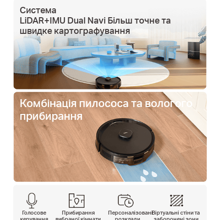
Система
LiDAR+IMU Dual Navi Більш точне та
швидке картографування
Комбінація пилососа та вологого
прибирання
Голосове
Прибирання
Персоналізовані
Віртуальні стіни та
керування
вибраної кімнати
розклади
заборонені зони