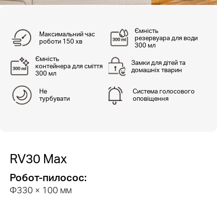
Ємність
Максимальний час
резервуара для води
роботи 150 хв
300 мл
Ємність
Замки для дітей та
контейнера для сміття
домашніх тварин
300 мл
Не
Система голосового
турбувати
оповіщення
RV30 Max
Робот-пилосос:
Φ330 × 100 мм