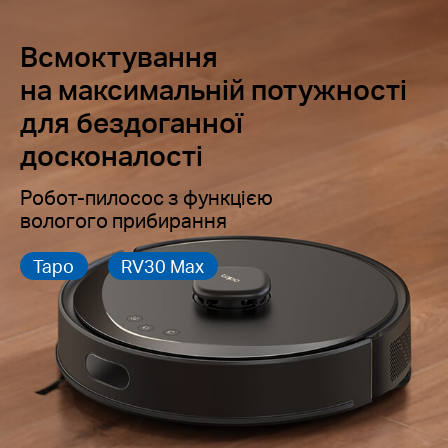
Всмоктування
на максимальній потужності
для бездоганної
досконалості
Робот-пилосос з функцією
вологого прибирання
Tapo
RV30 Max