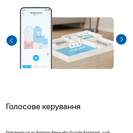
Голосове керування
Підключіться до Amazon Alexa або Google Assistant, щоб