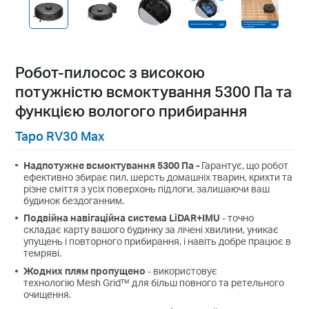
Робот-пилосос з високою
потужністю всмоктування 5300 Па та
функцією вологого прибирання
Tapo RV30 Max
Надпотужне всмоктування 5300 Па -
Гарантує, що робот
ефективно збирає пил, шерсть домашніх тварин, крихти та
різне сміття з усіх поверхонь підлоги, залишаючи ваш
будинок бездоганним.
Подвійна навігаційна система LiDAR+IMU
- точно
складає карту вашого будинку за лічені хвилини, уникає
упущень і повторного прибирання, і навіть добре працює в
темряві.
Жодних плям пропущено
- використовує
технологію
Mesh Grid™
для більш повного та ретельного
очищення.