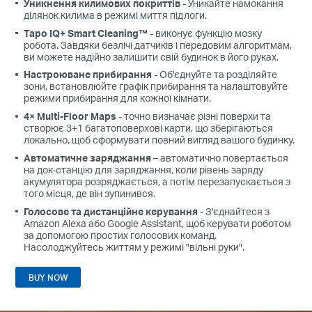
Уникнення килимових покриттів
- Уникайте намокання
ділянок килима в режимі миття підлоги.
Tapo IQ+ Smart Cleaning™
- виконує функцію мозку
робота. Завдяки безлічі датчиків і передовим алгоритмам,
ви можете надійно залишити свій будинок в його руках.
Настроюване прибирання
- Об'єднуйте та розділяйте
зони, встановлюйте графік прибирання та налаштовуйте
режими прибирання для кожної кімнати.
4× Multi-Floor Maps
- точно визначає різні поверхи та
створює 3+1 багатоповерхові карти, що зберігаються
локально, щоб сформувати повний вигляд вашого будинку.
Автоматичне заряджання
– автоматично повертається
на док-станцію для заряджання, коли рівень заряду
акумулятора розряджається, а потім перезапускається з
того місця, де він зупинився.
Голосове та дистанційне керування
- З'єднайтеся з
Amazon Alexa або Google Assistant, щоб керувати роботом
за допомогою простих голосових команд.
Насолоджуйтесь життям у режимі "вільні руки".
BUY NOW