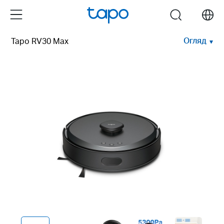
Click
Menu
search
to
skip
Огляд
Tapo RV30 Max
the
navigation
bar