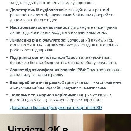
заздалегідь підготовлену швидку відповідь.
Двосторонній аудіозв'язок
:
спілкуйтеся в режимі
реального часу з відвідувачами біля ваших дверей за
допомогою чіткого відео.
Настроювані зони активності
:
отримуйте сповіщення
лише тоді, коли люди входять у вказані вами зони.
Живлення від акумулятора
:
вбудований акумулятор
ємністю 5200 мА·год забезпечує до 180 днів автономної
роботи без підзарядки.
Підтримка сонячної панелі Tapo
:
насолоджуйтесь
безпекою без необхідності технічного обслуговування.
Захист від атмосферних впливів IP54
:
Пристосована до
дощу, пилу та зміни пір року.
Безперебійна інтеграція
:
Отримуйте миттєві сповіщення
з існуючим хабом Tapo або розумним помічником.
Локальне та хмарне зберігання
:
Підтримує картки
microSD (до 512 ГБ) та хмарні сервіси Tapo Care.
Дізнайтеся більше про сумісність карт microSD
Чіткість 2K в