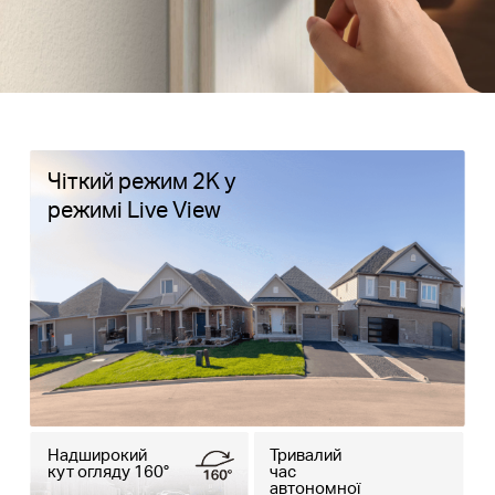
Чіткий режим 2K у
режимі Live View
Надширокий
Тривалий
кут огляду 160°
час
автономної