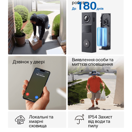
180
роботи
До
днів
Виявлення особи та
Дзвінок у двері
миттєві сповіщення
Локальні та
IP54 Захист
хмарні
від води та
сховища
пилу