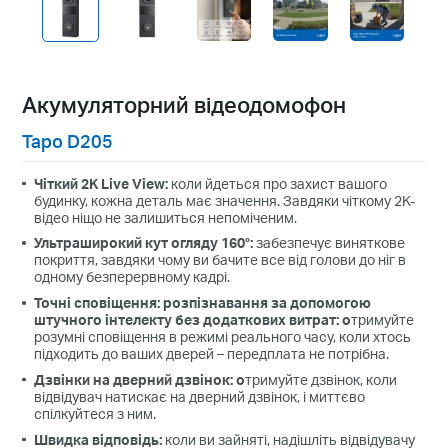
Акумуляторний відеодомофон
Tapo D205
Чіткий 2K Live View
:
коли йдеться про захист вашого
будинку, кожна деталь має значення. Завдяки чіткому 2K-
відео ніщо не залишиться непоміченим.
Ультраширокий кут огляду 160°
:
забезпечує виняткове
покриття, завдяки чому ви бачите все від голови до ніг в
одному безперервному кадрі.
Точні сповіщення
: розпізнавання за допомогою
штучного інтелекту без додаткових витрат: о
тримуйте
розумні сповіщення в режимі реального часу, коли хтось
підходить до ваших дверей – передплата не потрібна.
Дзвінки на дверний дзвінок
: о
тримуйте дзвінок, коли
відвідувач натискає на дверний дзвінок, і миттєво
спілкуйтеся з ним.
Швидка відповідь
:
коли ви зайняті, надішліть відвідувачу