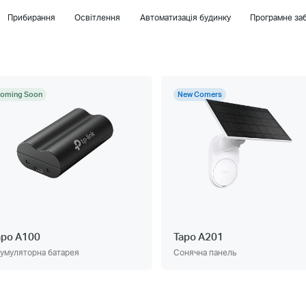
Прибирання
Освітлення
Автоматизація будинку
Програмне заб
oming Soon
New Comers
apo A100
Tapo A201
умуляторна батарея
Сонячна панель