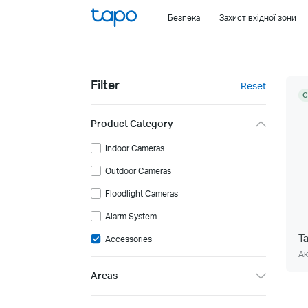
Click
Безпека
Захист вхідної зони
to
skip
the
navigation
Filter
Reset
bar
C
Product Category
Indoor Cameras
Outdoor Cameras
Floodlight Cameras
Alarm System
T
Accessories
Ак
Areas