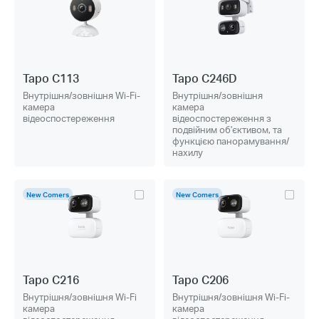
Tapo C113
Tapo C246D
Внутрішня/зовнішня Wi-Fi-
Внутрішня/зовнішня
камера
камера
відеоспостереження
відеоспостереження з
подвійним об'єктивом, та
функцією панорамування/
нахилу
New Comers
New Comers
Tapo C216
Tapo C206
Внутрішня/зовнішня Wi-Fi
Внутрішня/зовнішня Wi-Fi-
камера
камера