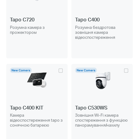
Tapo C720
Tapo C400
Розумна камера з
Розумна бездротова
прожектором
зовнішня камера
відеоспостереження
New Comers
New Comers
Tapo C400 KIT
Tapo C530WS
Камера
Зовнішня Wi-Fi камера
відеоспостереження tapo з
спостереження з функцією
сонячною батареєю
панорамування/нахилу