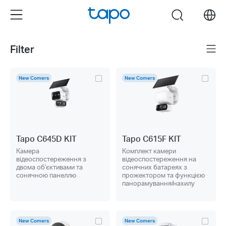
Click
Menu
search
to
skip
the
Filter
Menu
navigation
bar
New Comers
New Comers
Tapo C645D KIT
Tapo C615F KIT
Камера
Комплект камери
відеоспостереження з
відеоспостереження на
двома об'єктивами та
сонячних батареях з
сонячною панеллю
прожектором та функцією
панорамування/нахилу
New Comers
New Comers