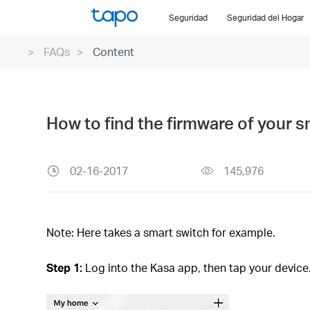
Click
Seguridad
Seguridad del Hogar
to
skip
FAQs
Content
the
navigation
bar
How to find the firmware of your 
02-16-2017
145,976
Note: Here takes a smart switch for example.
Step 1:
Log into the Kasa app, then tap your device