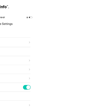
Info
”.