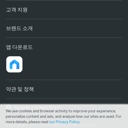
고객 지원
브랜드 소개
앱 다운로드
약관 및 정책
Republic of Korea | 한국어
We use cookies and browser activity to improve your experience,
personalize content and ads, and analyze how our sites are used. For
more details, please read
our Privacy Policy
.
Copyright © 2026 TP-Link System Inc. All rights reserved.