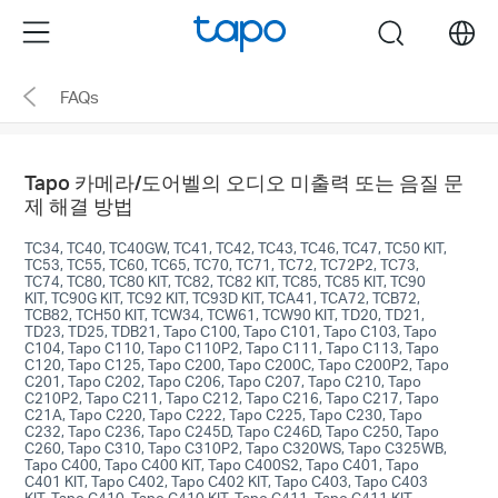
Click
Menu
search
to
skip
FAQs
the
navigation
bar
Tapo 카메라/도어벨의 오디오 미출력 또는 음질 문
제 해결 방법
TC34, TC40, TC40GW, TC41, TC42, TC43, TC46, TC47, TC50 KIT,
TC53, TC55, TC60, TC65, TC70, TC71, TC72, TC72P2, TC73,
TC74, TC80, TC80 KIT, TC82, TC82 KIT, TC85, TC85 KIT, TC90
KIT, TC90G KIT, TC92 KIT, TC93D KIT, TCA41, TCA72, TCB72,
TCB82, TCH50 KIT, TCW34, TCW61, TCW90 KIT, TD20, TD21,
TD23, TD25, TDB21, Tapo C100, Tapo C101, Tapo C103, Tapo
C104, Tapo C110, Tapo C110P2, Tapo C111, Tapo C113, Tapo
C120, Tapo C125, Tapo C200, Tapo C200C, Tapo C200P2, Tapo
C201, Tapo C202, Tapo C206, Tapo C207, Tapo C210, Tapo
C210P2, Tapo C211, Tapo C212, Tapo C216, Tapo C217, Tapo
C21A, Tapo C220, Tapo C222, Tapo C225, Tapo C230, Tapo
C232, Tapo C236, Tapo C245D, Tapo C246D, Tapo C250, Tapo
C260, Tapo C310, Tapo C310P2, Tapo C320WS, Tapo C325WB,
Tapo C400, Tapo C400 KIT, Tapo C400S2, Tapo C401, Tapo
C401 KIT, Tapo C402, Tapo C402 KIT, Tapo C403, Tapo C403
KIT, Tapo C410, Tapo C410 KIT, Tapo C411, Tapo C411 KIT,