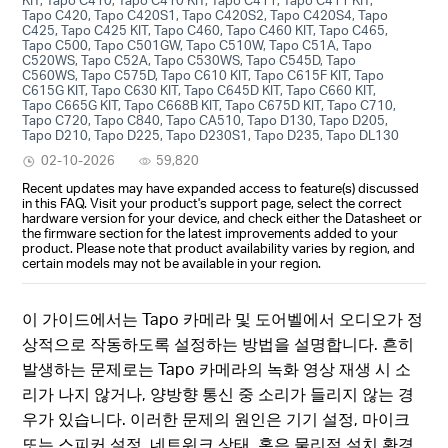
Tapo C420, Tapo C420S1, Tapo C420S2, Tapo C420S4, Tapo
C425, Tapo C425 KIT, Tapo C460, Tapo C460 KIT, Tapo C465,
Tapo C500, Tapo C501GW, Tapo C510W, Tapo C51A, Tapo
C520WS, Tapo C52A, Tapo C530WS, Tapo C545D, Tapo
C560WS, Tapo C575D, Tapo C610 KIT, Tapo C615F KIT, Tapo
C615G KIT, Tapo C630 KIT, Tapo C645D KIT, Tapo C660 KIT,
Tapo C665G KIT, Tapo C668B KIT, Tapo C675D KIT, Tapo C710,
Tapo C720, Tapo C840, Tapo CA510, Tapo D130, Tapo D205,
Tapo D210, Tapo D225, Tapo D230S1, Tapo D235, Tapo DL130
02-10-2026
59,820
Recent updates may have expanded access to feature(s) discussed
in this FAQ. Visit your product's support page, select the correct
hardware version for your device, and check either the Datasheet or
the firmware section for the latest improvements added to your
product. Please note that product availability varies by region, and
certain models may not be available in your region.
이 가이드에서는 Tapo 카메라 및 도어벨에서 오디오가 정
상적으로 작동하도록 설정하는 방법을 설명합니다. 흔히
발생하는 문제로는 Tapo 카메라의 녹화 영상 재생 시 소
리가 나지 않거나, 양방향 통신 중 소리가 들리지 않는 경
우가 있습니다. 이러한 문제의 원인은 기기 설정, 마이크
또는 스피커 설정, 네트워크 상태, 혹은 물리적 설치 환경