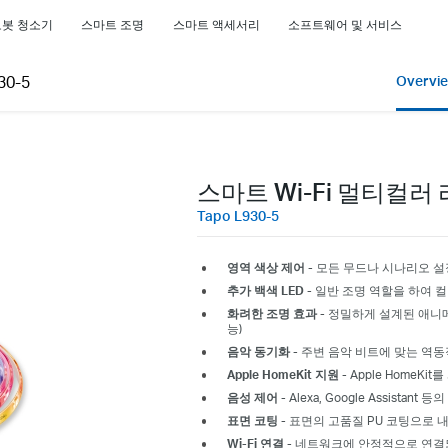
로봇 청소기
스마트 조명
스마트 액세서리
소프트웨어 및 서비스
30-5
Overvi
스마트 Wi-Fi 멀티컬러
Tapo L930-5
영역 색상 제어
- 모든 무드나 시나리오 설
추가 백색
LED
- 일반 조명 역할을 하여 
화려한 조명 효과
- 정밀하게 설계된 애니메
능)
음악 동기화
- 주변 음악 비트에 맞는 역
Apple HomeKit 지원
-
Apple
HomeKit
음성 제어
-
Alexa, Google Assist
표면 코팅
- 표면의 고품질 PU 코팅으로
Wi-Fi 연결
- 네트워크에 안정적으로 연결