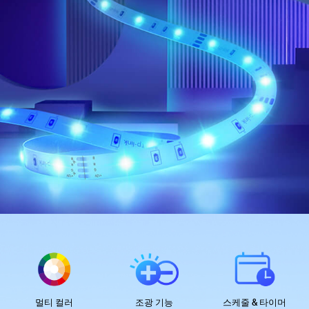
멀티 컬러
조광 기능
스케줄 & 타이머