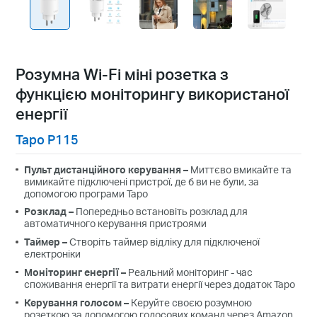
Розумна Wi-Fi міні розетка з
функцією моніторингу використаної
енергії
Tapo P115
Пульт дистанційного керування
–
Миттєво вмикайте та
вимикайте підключені пристрої, де б ви не були, за
допомогою програми Tapo
Розклад
–
Попередньо встановіть розклад для
автоматичного керування пристроями
Таймер
–
Створіть таймер відліку
для підключеної
електроніки
Моніторинг енергії
–
Реальний моніторинг - час
споживання енергії та витрати енергії через додаток Tapo
Керування голосом
–
Керуйте своєю
розумною
розеткою
за допомогою голосових команд
через
Amazon