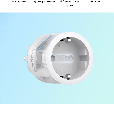
матеріал
дітей розетка
& Захист від
якості
іржі