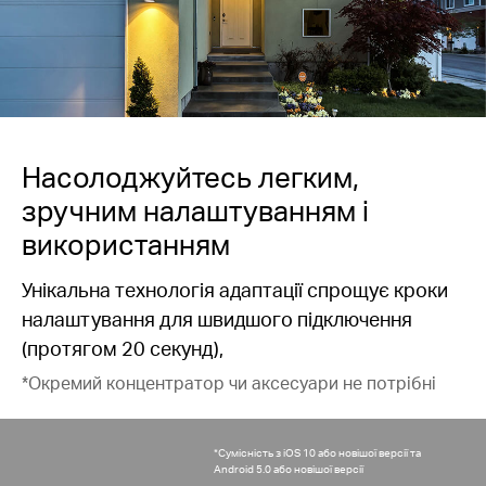
Насолоджуйтесь легким,
зручним налаштуванням і
використанням
Унікальна технологія адаптації спрощує кроки
налаштування для швидшого підключення
(протягом 20 секунд),
*Окремий концентратор чи аксесуари не потрібні
*Сумісність з iOS 10 або новішої версії та
Android 5.0 або новішої версії