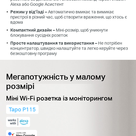
Alexa
або
Google Асистент
Режим у від’їзді
–
Автоматично вмикає та вимикає
пристрої в різний час, щоб створити враження, що хтось є
вдома
Компактний дизайн
–
Міні-розмір,
щоб уникнути
блокування сусідніх розеток
Просте налаштування та використання
–
Не потрібен
концентратор, швидко налаштуйте та легко керуйте через
безкоштовну програму
Мегапотужність у малому
розмірі
Міні Wi-Fi розетка із моніторингом
Tapo P115