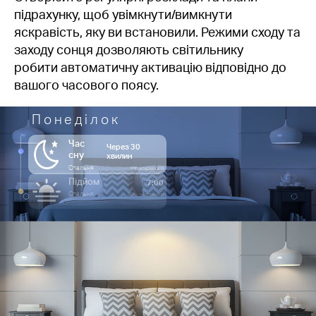
підрахунку, щоб увімкнути/вимкнути
яскравість, яку ви встановили. Режими сходу та
заходу сонця дозволяють світильнику
робити автоматичну активацію відповідно до
вашого часового поясу.
Понеділок
Час
Через 30
сну
хвилин
Спальня
5% яскравості
Підйом
7:00
Спальня
80% яскравості