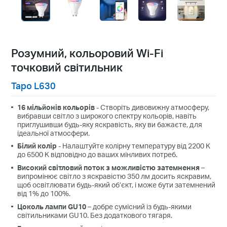
Розумний, кольоровий Wi-Fi
точковий світильник
Tapo L630
16 мільйонів кольорів
- Створіть дивовижну атмосферу,
вибравши світло з широкого спектру кольорів, навіть
приглушивши будь-яку яскравість, яку ви бажаєте, для
ідеальної атмосфери.
Білий колір
- Налаштуйте колірну температуру від 2200 K
до 6500 K відповідно до ваших мінливих потреб.
Високий світловий поток з можливістю затемнення
–
випромінює світло з яскравістю 350 лм досить яскравим,
щоб освітлювати будь-який об’єкт, і може бути затемнений
від 1% до 100%.
Цоколь лампи GU10
– добре сумісний із будь-якими
світильниками GU10. Без додаткового тягаря.