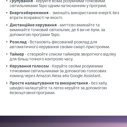
Групування
- керуйте всіма розумними точковими
світильниками Tapo одним натисканням у програмі.
Енергозбереження
- зменшіть використання енергії, без
втрати яскравості чи якості.
Дистанційне керування
- миттєво вмикайте та
вимикайте точковий світильник, де б ви не були, за
допомогою програми Tapo.
Розклад
- Встановіть фіксований розклад для
автоматичного керування своїми смарт-пристроями.
Таймер
- створюйте списки таймерів зворотного відліку
для більш точного контролю часу.
Керування голосом
- Керуйте своїми розумними
точковими світильниками за допомогою голосових
команд через Amazon Alexa або Google Assistant.
Просте налаштування та використання
- без хабу,
швидко налаштуйте та легко керуйте за допомогою
безкоштовної програми.