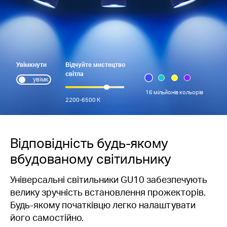
Увімкнути
Відчуйте мистецтво
світла
увімк.
16 мільйонів кольорів
2200-6500 К
Відповідність будь-якому
вбудованому світильнику
Універсальні світильники GU10 забезпечують
велику зручність встановлення прожекторів.
Будь-якому початківцю легко налаштувати
його самостійно.