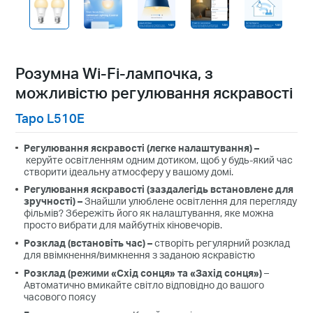
Розумна Wi-Fi-лампочка, з
можливістю регулювання яскравості
Tapo L510E
Регулювання яскравості (легке налаштування)
–
керуйте освітленням одним дотиком, щоб у будь-який час
створити ідеальну атмосферу у вашому домі.
Регулювання яскравості (заздалегідь встановлене для
зручності)
–
Знайшли улюблене освітлення для перегляду
фільмів? Збережіть його як налаштування, яке можна
просто вибрати для майбутніх кіновечорів.
Розклад (встановіть час)
–
створіть регулярний розклад
для ввімкнення/вимкнення з заданою яскравістю
Розклад (режими «Схід сонця» та «Захід сонця»)
–
Автоматично вмикайте світло відповідно до вашого
часового поясу