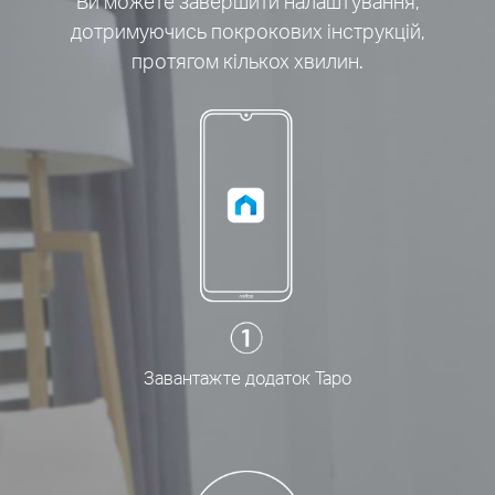
Ви можете завершити налаштування,
дотримуючись покрокових інструкцій,
протягом кількох хвилин.
Завантажте додаток Tapo