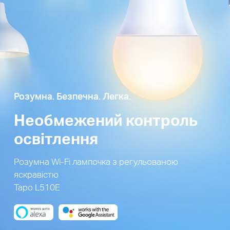
Розумна. Безпечна. Легка.
Необмежений контроль
освітлення
Розумна Wi-Fi лампочка з регульованою
яскравістю
Tapo L510E