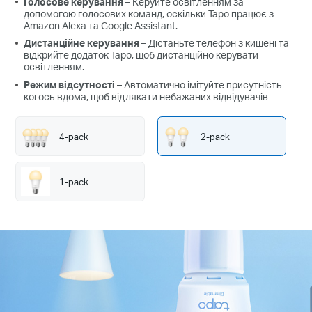
Голосове керування
– Керуйте освітленням за
допомогою голосових команд, оскільки Tapo працює з
Amazon Alexa та Google Assistant.
Дистанційне керування
– Дістаньте телефон з кишені та
відкрийте додаток Tapo, щоб дистанційно керувати
освітленням.
Режим відсутності
–
Автоматично імітуйте присутність
когось вдома, щоб відлякати небажаних відвідувачів
4-pack
2-pack
1-pack