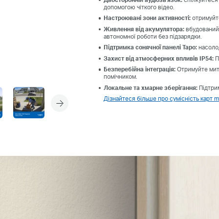
допомогою чіткого відео.
Настроювані зони активності
:
отримуйте
Живлення від акумулятора
:
вбудований 
автономної роботи без підзарядки.
Підтримка сонячної панелі Tapo
:
насоло
Захист від атмосферних впливів IP54
:
П
Безперебійна інтеграція
:
Отримуйте мит
помічником.
Локальне та хмарне зберігання
:
Підтрим
Дізнайтеся більше про сумісність карт 