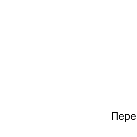
Надширокий
кут огляду 160°
Пере