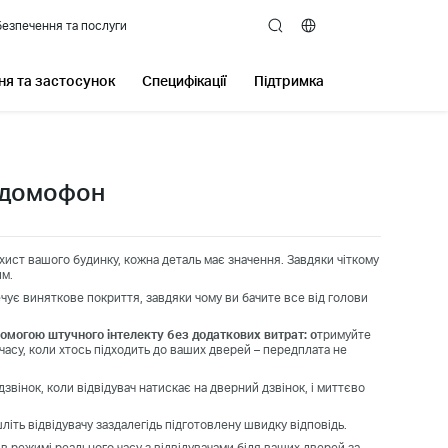
езпечення та послуги
search
я та застосунок
Специфікації
Підтримка
одомофон
хист вашого будинку, кожна деталь має значення. Завдяки чіткому
им.
чує виняткове покриття, завдяки чому ви бачите все від голови
помогою штучного інтелекту без додаткових витрат: о
тримуйте
часу, коли хтось підходить до ваших дверей – передплата не
звінок, коли відвідувач натискає на дверний дзвінок, і миттєво
шліть відвідувачу заздалегідь підготовлену швидку відповідь.
в режимі реального часу з відвідувачами біля ваших дверей за