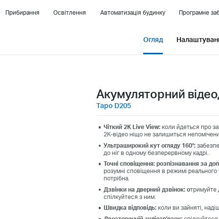
Прибирання
Освітлення
Автоматизація будинку
Програмне заб
Огляд
Налаштуванн
Акумуляторний віде
Tapo D205
Чіткий 2K Live View
:
коли йдеться про за
2K-відео ніщо не залишиться непомічен
Ультраширокий кут огляду 160°
:
забезпе
до ніг в одному безперервному кадрі.
Точні сповіщення
: розпізнавання за до
розумні сповіщення в режимі реального 
потрібна.
Дзвінки на дверний дзвінок
: о
тримуйте д
спілкуйтеся з ним.
Швидка відповідь
:
коли ви зайняті, наді
Двосторонній аудіозв'язок
:
спілкуйтеся 