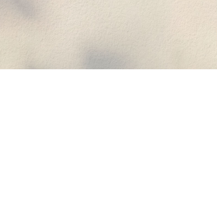
Чіткий
режим 2K у
режимі Live
View