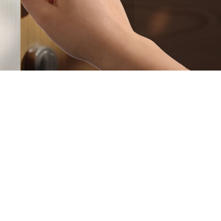
Виявлення особи та
миттєві сповіщення