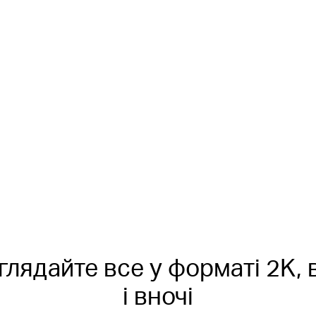
Тривалий час
автономної роботи
До
180
днів
глядайте все у форматі 2K,
і вночі