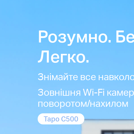
Розумно. Б
Легко.
Знімайте все навкол
Зовнішня Wi-Fi камер
поворотом/нахилом
Tapo C500