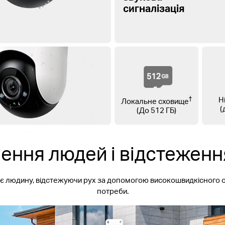
сигналізація
†
Н
Локальне сховище
(
(До 512 ГБ)
ення людей і відстеженн
ує людину, відстежуючи рух за допомогою високошвидкісного о
потреби.