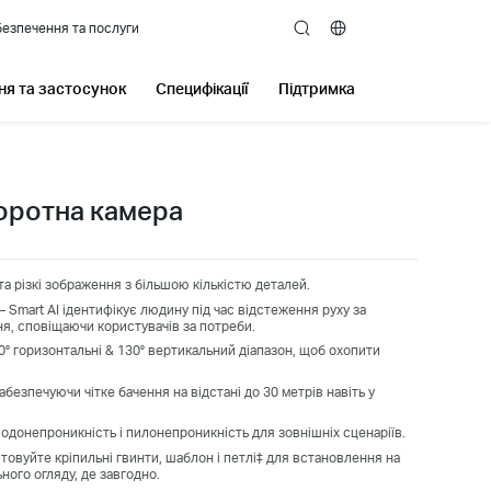
езпечення та послуги
search
я та застосунок
Специфікації
Підтримка
оротна камера
і та різкі зображення з більшою кількістю деталей.
 Smart AI ідентифікує людину під час відстеження руху за
, сповіщаючи користувачів за потреби.
0° горизонтальні & 130° вертикальний діапазон, щоб охопити
абезпечуючи чітке бачення на відстані до 30 метрів навіть у
водонепроникність і пилонепроникність для зовнішніх сценаріїв.
товуйте кріпильні гвинти, шаблон і петлі‡ для встановлення на
ьного огляду, де завгодно.