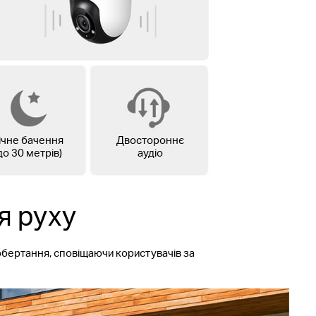
ічне бачення
Двостороннє
до 30 метрів)
аудіо
я руху
бертання, сповіщаючи користувачів за