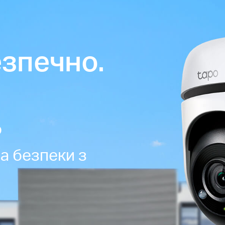
езпечно.
о
а безпеки з