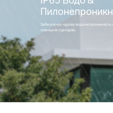
Пилонепроникн
Забезпечує чудову водонепроникність і
зовнішніх сценаріїв.