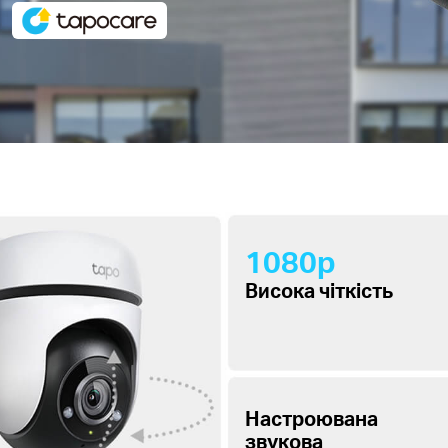
1080p
Висока чіткість
Настроювана
звукова