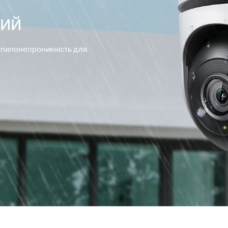
ий
 пилонепроникність для