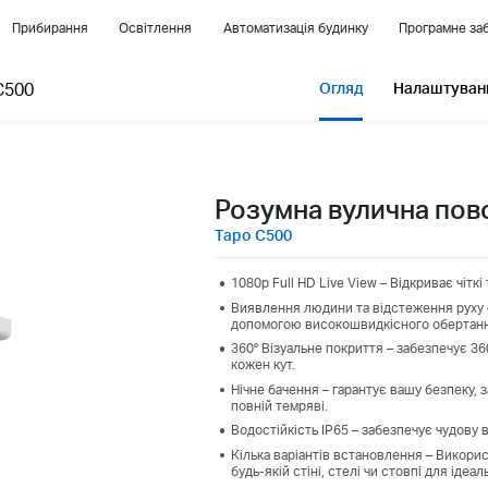
Прибирання
Освітлення
Автоматизація будинку
Програмне заб
C500
Огляд
Налаштуванн
Розумна вулична пов
Tapo C500
1080p Full HD Live View – Відкриває чітк
Виявлення людини та відстеження руху –
допомогою високошвидкісного обертання
360° Візуальне покриття – забезпечує 36
кожен кут.
Нічне бачення – гарантує вашу безпеку, з
повній темряві.
Водостійкість IP65 – забезпечує чудову 
Кілька варіантів встановлення – Викорис
будь-якій стіні, стелі чи стовпі для ідеал