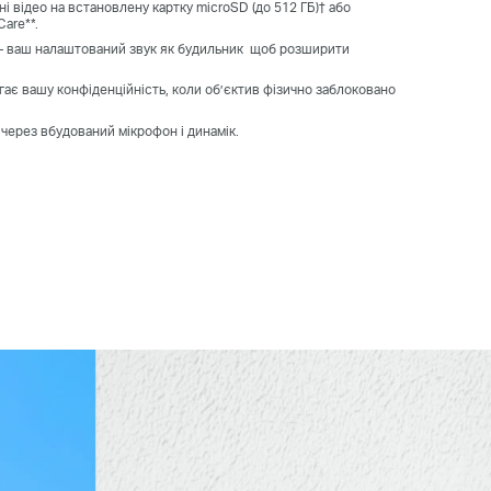
ані відео на встановлену картку microSD (до 512 ГБ)† або
are**.
– ваш налаштований звук як будильник щоб розширити
гає вашу конфіденційність, коли об’єктив фізично заблоковано
 через вбудований мікрофон і динамік.