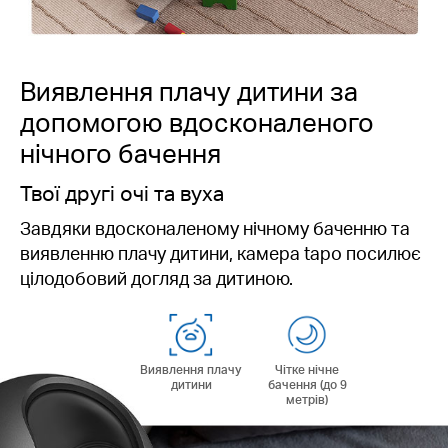
Виявлення плачу дитини за
допомогою вдосконаленого
нічного бачення
Твої другі очі та вуха
Завдяки вдосконаленому нічному баченню та
виявленню плачу дитини, камера tapo посилює
цілодобовий догляд за дитиною.
Виявлення плачу
Чітке нічне
дитини
бачення (до 9
метрів)