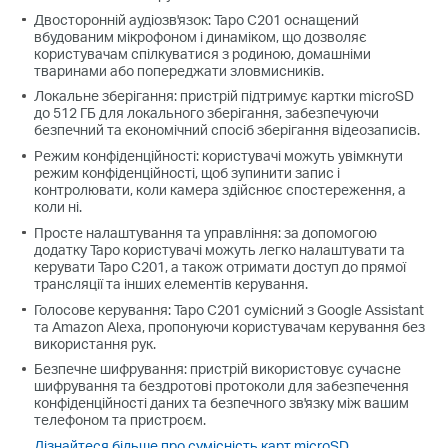
Двосторонній аудіозв'язок: Tapo C201 оснащений
вбудованим мікрофоном і динаміком, що дозволяє
користувачам спілкуватися з родиною, домашніми
тваринами або попереджати зловмисників.
Локальне зберігання: пристрій підтримує картки microSD
до 512 ГБ для локального зберігання, забезпечуючи
безпечний та економічний спосіб зберігання відеозаписів.
Режим конфіденційності: користувачі можуть увімкнути
режим конфіденційності, щоб зупинити запис і
контролювати, коли камера здійснює спостереження, а
коли ні.
Просте налаштування та управління: за допомогою
додатку Tapo користувачі можуть легко налаштувати та
керувати Tapo C201, а також отримати доступ до прямої
трансляції та інших елементів керування.
Голосове керування: Tapo C201 сумісний з Google Assistant
та Amazon Alexa, пропонуючи користувачам керування без
використання рук.
Безпечне шифрування: пристрій використовує сучасне
шифрування та бездротові протоколи для забезпечення
конфіденційності даних та безпечного зв'язку між вашим
телефоном та пристроєм.
Дізнайтеся більше про сумісність карт microSD