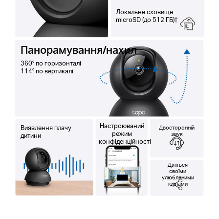
Локальне сховище
microSD (до 512 ГБ)†
Панорамування/нахил
360° по горизонталі
114° по вертикалі
Настроюваний
Виявлення плачу
Двосторонній
режим
звук
дитини
конфіденційності
Діліться
своїми
улюбленими
кліпами