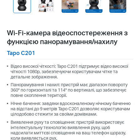
Wi-Fi-камера відеоспостереження з
функцією панорамування/нахилу
Tapo C201
Відео високої чіткості: Tapo C201 підтримує відео високої
чіткості 1080p, забезпечуючи користувачам чітке та
детальне зображення.
Панорамування і нахил: пристрій має діапазон повороту
360° по горизонталі та 114° по вертикалі, що забезпечує
повне охоплення території.
Нічне бачення: завдяки вдосконаленому нічному баченню
на відстані до 9 метрів Tapo C201 дозволяє користувачам
цілодобово стежити за своїми домівками.
Виявлення руху та сповіщення: пристрій використовує
інтелектуальну технологію виявлення руху, щоб
надсилати миттєві сповіщення на ваш телефон щоразу,
коли виявляється рух.