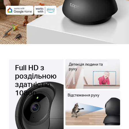
Детекція людини та
Full HD з
руху
роздільною
здатністю
1080p
Відстеження руху