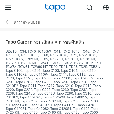
Click
Menu
search
to
skip
คำถามที่พบบ่อย
the
navigation
bar
Tapo Care การยกเลิกและการขอคืนเงิน
DLW10, TC34, TC40, TC40GW, TC41, TC42, TC43, TC46, TC47,
TC50 KIT, TC53, TC55, TC60, TC65, TC70, TC71, TC72, TC73,
TC74, TC82, TC82 KIT, TC85, TC85 KIT, TC90 KIT, TC90G KIT,
TC92 KIT, TC93D KIT, TCA41, TCA72, TCB72, TCB82, TCH50 KIT,
TCW34, TCW61, TCW90 KIT, TD20, TD21, TD23, TD25, TDB21,
Tapo C100, Tapo C101, Tapo C103, Tapo C104, Tapo C110,
Tapo C110P2, Tapo C110P4, Tapo C111, Tapo C113, Tapo
C120, Tapo C125, Tapo C200, Tapo C200C, Tapo C200P2, Tapo
C201, Tapo C202, Tapo C206, Tapo C207, Tapo C210, Tapo
C210P2, Tapo C211, Tapo C212, Tapo C216, Tapo C21A, Tapo
C220, Tapo C222, Tapo C225, Tapo C230, Tapo C232, Tapo
C236, Tapo C245D, Tapo C246D, Tapo C260, Tapo C310, Tapo
C310P2, Tapo C320WS, Tapo C325WB, Tapo C400S2, Tapo
C401 KIT, Tapo C402, Tapo C402 KIT, Tapo C403, Tapo C403
KIT, Tapo C410, Tapo C410 KIT, Tapo C411 KIT, Tapo C420,
Tapo C420S1, Tapo C420S2, Tapo C420S4, Tapo C425, Tapo
C425 KIT, Tapo C460, Tapo C460 KIT, Tapo C465, Tapo C500,