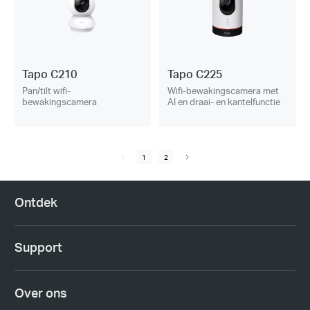
Tapo C210
Tapo C225
Pan/tilt wifi-
Wifi-bewakingscamera met
bewakingscamera
AI en draai- en kantelfunctie
1
2
Ontdek
Support
Over ons