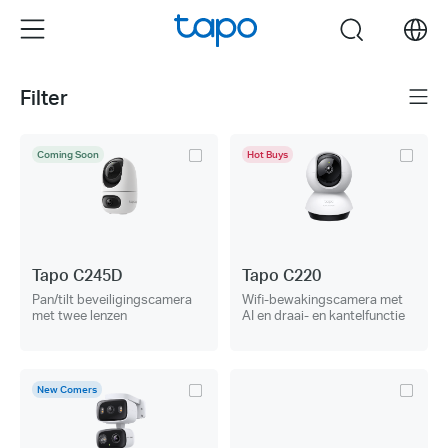
Click
Menu
search
to
skip
the
Filter
Menu
navigation
bar
Coming Soon
Hot Buys
Tapo C245D
Tapo C220
Pan/tilt beveiligingscamera
Wifi-bewakingscamera met
met twee lenzen
AI en draai- en kantelfunctie
New Comers