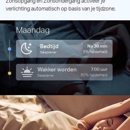
Zonsopgang en Zonsondergang activeer je
verlichting automatisch op basis van je tijdzone.
Maandag
Bedtijd
Na 30 min
5% helderheid
Slaapkamer
Wakker worden
7:00 uur
80% helderheid
Slaapkamer