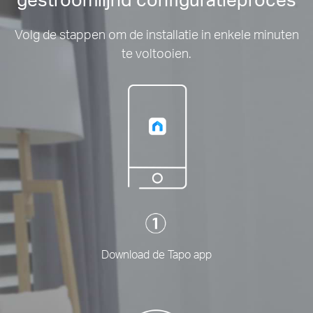
Volg de stappen om de installatie in enkele minuten
te voltooien.
Download de Tapo app