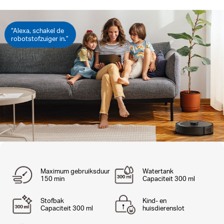
“Alexa, schakel de
robotstofzuiger in.”
Maximum gebruiksduur
Watertank
150 min
Capaciteit 300 ml
Stofbak
Kind- en
Capaciteit 300 ml
huisdierenslot