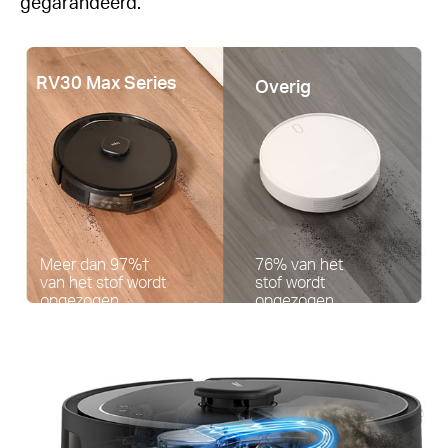
gegarandeerd.
RV30 Max Series
Overig
Meer dan 97%†
76% van het
van het stof wordt
stof wordt
opgezogen
opgezogen