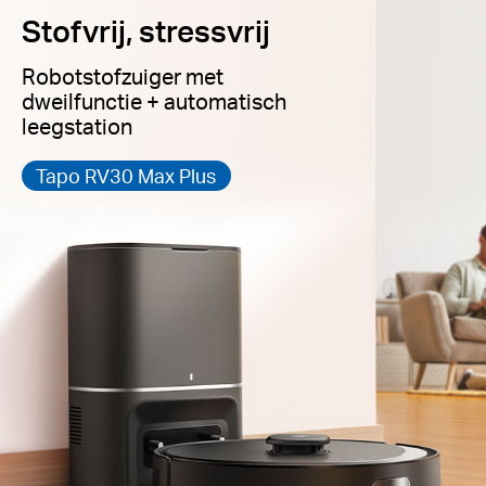
Stofvrij, stressvrij
Robotstofzuiger met
dweilfunctie + automatisch
leegstation
Tapo RV30 Max Plus