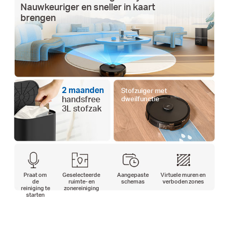
Nauwkeuriger en sneller in kaart
brengen
2 maanden
Stofzuiger met
handsfree
dweilfunctie
3L stofzak
Praat om
Geselecteerde
Aangepaste
Virtuele muren en
de
ruimte- en
schemas
verboden zones
reiniging te
zonereiniging
starten