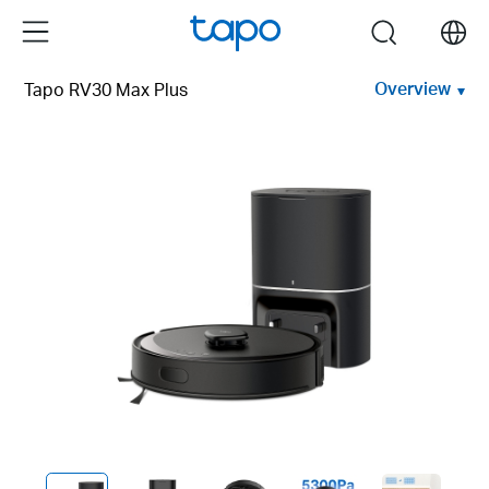
Click
Menu
search
to
skip
Overview
Tapo RV30 Max Plus
the
navigation
bar