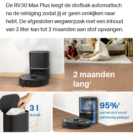
De RV30 Max Plus leegt de stofbak automatisch
na de reiniging zodat jij er geen omkijken naar
hebt. De afgesloten wegwerpzak met een inhoud
van 3 liter kan tot 2 maanden aan stof opvangen.
2 maanden
lang
‡
handsfree reiniging
95%
‡
3 l
van het stof wordt
stofzak
zelfstandig geleegd