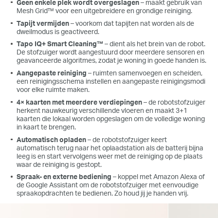
Geen enkele plek wordt overgeslagen
– maakt gebruik van
Mesh Grid™ voor een uitgebreidere en grondige reiniging.
Tapijt vermijden
– voorkom dat tapijten nat worden als de
dweilmodus is geactiveerd.
Tapo IQ+ Smart Cleaning™
– dient als het brein van de robot.
De stofzuiger wordt aangestuurd door meerdere sensoren en
geavanceerde algoritmes, zodat je woning in goede handen is.
Aangepaste reiniging
– ruimten samenvoegen en scheiden,
een reinigingsschema instellen en aangepaste reinigingsmodi
voor elke ruimte maken.
4× kaarten met meerdere verdiepingen
– de robotstofzuiger
herkent nauwkeurig verschillende vloeren en maakt 3+1
kaarten die lokaal worden opgeslagen om de volledige woning
in kaart te brengen.
Automatisch opladen
– de robotstofzuiger keert
automatisch terug naar het oplaadstation als de batterij bijna
leeg is en start vervolgens weer met de reiniging op de plaats
waar de reiniging is gestopt.
Spraak- en externe bediening
– koppel met Amazon Alexa of
de Google Assistant om de robotstofzuiger met eenvoudige
spraakopdrachten te bedienen. Zo houd jij je handen vrij.