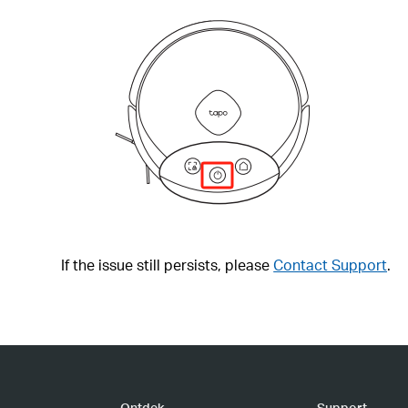
If the issue still persists, please
Contact Support
.
Ontdek
Support