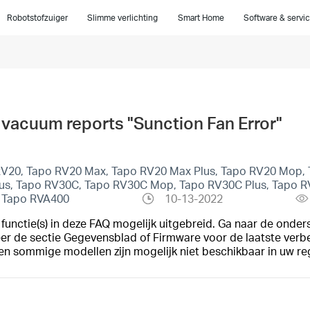
Robotstofzuiger
Slimme verlichting
Smart Home
Software & servi
 vacuum reports "Sunction Fan Error"
 RV20, Tapo RV20 Max, Tapo RV20 Max Plus, Tapo RV20 Mop, 
lus, Tapo RV30C, Tapo RV30C Mop, Tapo RV30C Plus, Tapo R
, Tapo RVA400
10-13-2022
unctie(s) in deze FAQ mogelijk uitgebreid. Ga naar de onder
eer de sectie Gegevensblad of Firmware voor de laatste verb
en sommige modellen zijn mogelijk niet beschikbaar in uw re