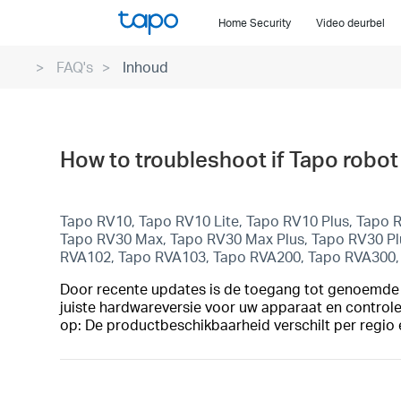
Click
Home Security
Video deurbel
to
skip
FAQ's
Inhoud
the
navigation
bar
How to troubleshoot if Tapo robot
Tapo RV10, Tapo RV10 Lite, Tapo RV10 Plus, Tapo
Tapo RV30 Max, Tapo RV30 Max Plus, Tapo RV30 P
RVA102, Tapo RVA103, Tapo RVA200, Tapo RVA300
Door recente updates is de toegang tot genoemde f
juiste hardwareversie voor uw apparaat en control
op: De productbeschikbaarheid verschilt per regio 