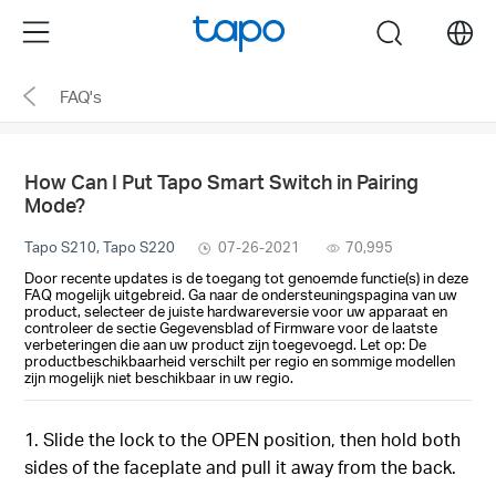
Click
Menu
search
to
skip
FAQ's
the
navigation
bar
How Can I Put Tapo Smart Switch in Pairing
Mode?
Tapo S210, Tapo S220
07-26-2021
70,995
Door recente updates is de toegang tot genoemde functie(s) in deze
FAQ mogelijk uitgebreid. Ga naar de ondersteuningspagina van uw
product, selecteer de juiste hardwareversie voor uw apparaat en
controleer de sectie Gegevensblad of Firmware voor de laatste
verbeteringen die aan uw product zijn toegevoegd. Let op: De
productbeschikbaarheid verschilt per regio en sommige modellen
zijn mogelijk niet beschikbaar in uw regio.
1. Slide the lock to the OPEN position, then hold both
sides of the faceplate and pull it away from the back.