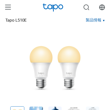
Click
Menu
search
to
skip
製品情報
Tapo L510E
the
navigation
bar