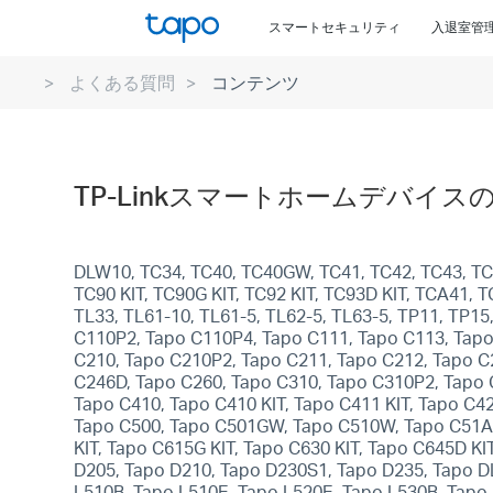
Click
スマートセキュリティ
入退室管
to
skip
よくある質問
コンテンツ
the
navigation
bar
TP-Linkスマートホームデバ
DLW10, TC34, TC40, TC40GW, TC41, TC42, TC43, TC46
TC90 KIT, TC90G KIT, TC92 KIT, TC93D KIT, TCA41,
TL33, TL61-10, TL61-5, TL62-5, TL63-5, TP11, TP1
C110P2, Tapo C110P4, Tapo C111, Tapo C113, Tapo
C210, Tapo C210P2, Tapo C211, Tapo C212, Tapo C
C246D, Tapo C260, Tapo C310, Tapo C310P2, Tapo 
Tapo C410, Tapo C410 KIT, Tapo C411 KIT, Tapo C4
Tapo C500, Tapo C501GW, Tapo C510W, Tapo C51A
KIT, Tapo C615G KIT, Tapo C630 KIT, Tapo C645D KI
D205, Tapo D210, Tapo D230S1, Tapo D235, Tapo D
L510B, Tapo L510E, Tapo L520E, Tapo L530B, Tapo