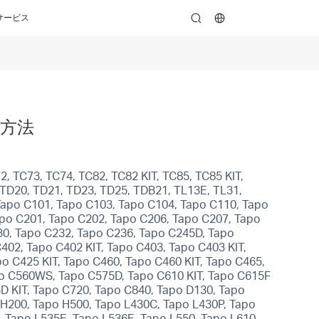
サービス
search
る方法
, TC73, TC74, TC82, TC82 KIT, TC85, TC85 KIT,
 TD20, TD21, TD23, TD25, TDB21, TL13E, TL31,
 Tapo C101, Tapo C103, Tapo C104, Tapo C110, Tapo
po C201, Tapo C202, Tapo C206, Tapo C207, Tapo
30, Tapo C232, Tapo C236, Tapo C245D, Tapo
02, Tapo C402 KIT, Tapo C403, Tapo C403 KIT,
o C425 KIT, Tapo C460, Tapo C460 KIT, Tapo C465,
 C560WS, Tapo C575D, Tapo C610 KIT, Tapo C615F
5D KIT, Tapo C720, Tapo C840, Tapo D130, Tapo
 H200, Tapo H500, Tapo L430C, Tapo L430P, Tapo
 Tapo L535E, Tapo L536E, Tapo L550, Tapo L610,