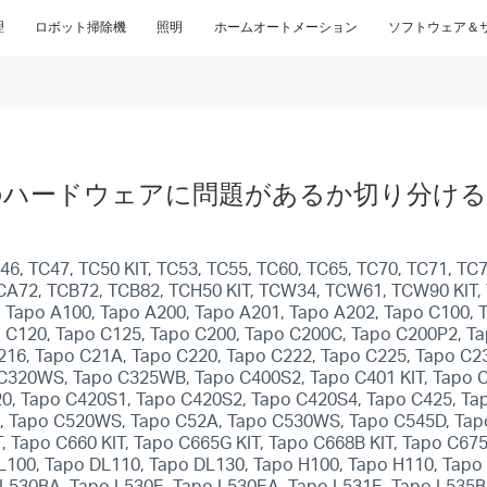
理
ロボット掃除機
照明
ホームオートメーション
ソフトウェア＆
イスのハードウェアに問題があるか切り分け
, TC47, TC50 KIT, TC53, TC55, TC60, TC65, TC70, TC71, TC72
 TCA72, TCB72, TCB82, TCH50 KIT, TCW34, TCW61, TCW90 KIT,
5, Tapo A100, Tapo A200, Tapo A201, Tapo A202, Tapo C100,
 C120, Tapo C125, Tapo C200, Tapo C200C, Tapo C200P2, Ta
216, Tapo C21A, Tapo C220, Tapo C222, Tapo C225, Tapo C2
C320WS, Tapo C325WB, Tapo C400S2, Tapo C401 KIT, Tapo C4
20, Tapo C420S1, Tapo C420S2, Tapo C420S4, Tapo C425, Tap
, Tapo C520WS, Tapo C52A, Tapo C530WS, Tapo C545D, Tapo
T, Tapo C660 KIT, Tapo C665G KIT, Tapo C668B KIT, Tapo C67
L100, Tapo DL110, Tapo DL130, Tapo H100, Tapo H110, Tapo
 L530BA, Tapo L530E, Tapo L530EA, Tapo L531E, Tapo L535B,