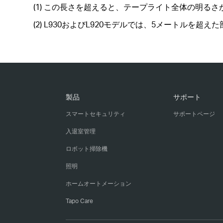
(1) この長さを超えると、テープライト全体の明る
(2) L930およびL920モデルでは、5メートルを
製品
サポート
スマートセキュリティ
サポートページ
入退室管理
ロボット掃除機
照明
ホームオートメーション
Tapo Care