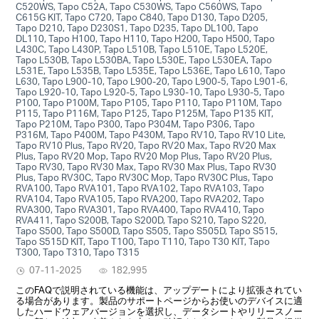
C520WS, Tapo C52A, Tapo C530WS, Tapo C560WS, Tapo
C615G KIT, Tapo C720, Tapo C840, Tapo D130, Tapo D205,
Tapo D210, Tapo D230S1, Tapo D235, Tapo DL100, Tapo
DL110, Tapo H100, Tapo H110, Tapo H200, Tapo H500, Tapo
L430C, Tapo L430P, Tapo L510B, Tapo L510E, Tapo L520E,
Tapo L530B, Tapo L530BA, Tapo L530E, Tapo L530EA, Tapo
L531E, Tapo L535B, Tapo L535E, Tapo L536E, Tapo L610, Tapo
L630, Tapo L900-10, Tapo L900-20, Tapo L900-5, Tapo L901-6,
Tapo L920-10, Tapo L920-5, Tapo L930-10, Tapo L930-5, Tapo
P100, Tapo P100M, Tapo P105, Tapo P110, Tapo P110M, Tapo
P115, Tapo P116M, Tapo P125, Tapo P125M, Tapo P135 KIT,
Tapo P210M, Tapo P300, Tapo P304M, Tapo P306, Tapo
P316M, Tapo P400M, Tapo P430M, Tapo RV10, Tapo RV10 Lite,
Tapo RV10 Plus, Tapo RV20, Tapo RV20 Max, Tapo RV20 Max
Plus, Tapo RV20 Mop, Tapo RV20 Mop Plus, Tapo RV20 Plus,
Tapo RV30, Tapo RV30 Max, Tapo RV30 Max Plus, Tapo RV30
Plus, Tapo RV30C, Tapo RV30C Mop, Tapo RV30C Plus, Tapo
RVA100, Tapo RVA101, Tapo RVA102, Tapo RVA103, Tapo
RVA104, Tapo RVA105, Tapo RVA200, Tapo RVA202, Tapo
RVA300, Tapo RVA301, Tapo RVA400, Tapo RVA410, Tapo
RVA411, Tapo S200B, Tapo S200D, Tapo S210, Tapo S220,
Tapo S500, Tapo S500D, Tapo S505, Tapo S505D, Tapo S515,
Tapo S515D KIT, Tapo T100, Tapo T110, Tapo T30 KIT, Tapo
T300, Tapo T310, Tapo T315
07-11-2025
182,995
このFAQで説明されている機能は、アップデートにより拡張されてい
る場合があります。製品のサポートページからお使いのデバイスに適
したハードウェアバージョンを選択し、データシートやリリースノー