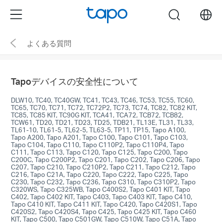
Click
Menu
search
to
skip
よくある質問
the
navigation
bar
Tapoデバイスの安全性について
DLW10, TC40, TC40GW, TC41, TC43, TC46, TC53, TC55, TC60,
TC65, TC70, TC71, TC72, TC72P2, TC73, TC74, TC82, TC82 KIT,
TC85, TC85 KIT, TC90G KIT, TCA41, TCA72, TCB72, TCB82,
TCW61, TD20, TD21, TD23, TD25, TDB21, TL13E, TL31, TL33,
TL61-10, TL61-5, TL62-5, TL63-5, TP11, TP15, Tapo A100,
Tapo A200, Tapo A201, Tapo C100, Tapo C101, Tapo C103,
Tapo C104, Tapo C110, Tapo C110P2, Tapo C110P4, Tapo
C111, Tapo C113, Tapo C120, Tapo C125, Tapo C200, Tapo
C200C, Tapo C200P2, Tapo C201, Tapo C202, Tapo C206, Tapo
C207, Tapo C210, Tapo C210P2, Tapo C211, Tapo C212, Tapo
C216, Tapo C21A, Tapo C220, Tapo C222, Tapo C225, Tapo
C230, Tapo C232, Tapo C236, Tapo C310, Tapo C310P2, Tapo
C320WS, Tapo C325WB, Tapo C400S2, Tapo C401 KIT, Tapo
C402, Tapo C402 KIT, Tapo C403, Tapo C403 KIT, Tapo C410,
Tapo C410 KIT, Tapo C411 KIT, Tapo C420, Tapo C420S1, Tapo
C420S2, Tapo C420S4, Tapo C425, Tapo C425 KIT, Tapo C460
KIT, Tapo C500, Tapo C501GW, Tapo C510W, Tapo C51A, Tapo