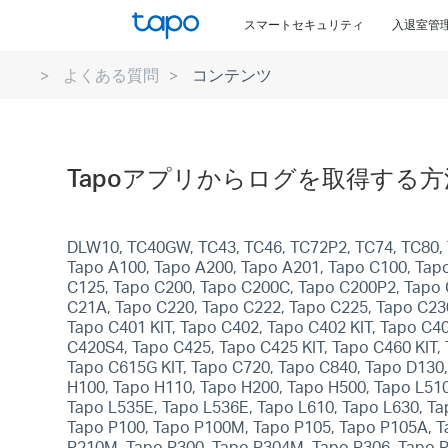
Click
スマートセキュリティ
入退室管
to
skip
よくある質問
コンテンツ
the
navigation
bar
Tapoアプリからログを取得する方
DLW10, TC40GW, TC43, TC46, TC72P2, TC74, TC80, T
Tapo A100, Tapo A200, Tapo A201, Tapo C100, Tap
C125, Tapo C200, Tapo C200C, Tapo C200P2, Tapo 
C21A, Tapo C220, Tapo C222, Tapo C225, Tapo C2
Tapo C401 KIT, Tapo C402, Tapo C402 KIT, Tapo C4
C420S4, Tapo C425, Tapo C425 KIT, Tapo C460 KI
Tapo C615G KIT, Tapo C720, Tapo C840, Tapo D130
H100, Tapo H110, Tapo H200, Tapo H500, Tapo L51
Tapo L535E, Tapo L536E, Tapo L610, Tapo L630, Ta
Tapo P100, Tapo P100M, Tapo P105, Tapo P105A, T
P210M, Tapo P300, Tapo P304M, Tapo P306, Tapo P