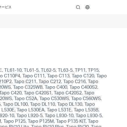
サービス
search
 TL61-10, TL61-5, TL62-5, TL63-5, TP11, TP15,
po C110P4, Tapo C111, Tapo C113, Tapo C120, Tapo
210P2, Tapo C211, Tapo C212, Tapo C216, Tapo
320WS, Tapo C325WB, Tapo C400, Tapo C400S2,
, Tapo C420, Tapo C420S1, Tapo C420S2, Tapo
C520WS, Tapo C52A, Tapo C530WS, Tapo C560WS,
5, Tapo DL100, Tapo DL110, Tapo DL130, Tapo
o L530E, Tapo L530EA, Tapo L531E, Tapo L535B,
920-10, Tapo L920-5, Tapo L930-10, Tapo L930-5,
, Tapo P125, Tapo P125M, Tapo P135 KIT, Tapo
po RV10 Lite, Tapo RV10 Plus, Tapo RV20, Tapo