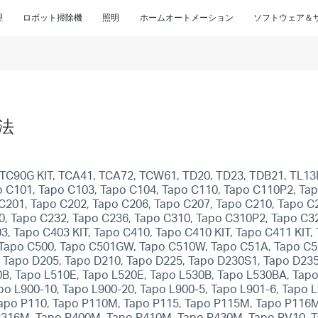
理
ロボット掃除機
照明
ホームオートメーション
ソフトウェア＆
法
C90G KIT, TCA41, TCA72, TCW61, TD20, TD23, TDB21, TL13E,
o C101, Tapo C103, Tapo C104, Tapo C110, Tapo C110P2, Ta
C201, Tapo C202, Tapo C206, Tapo C207, Tapo C210, Tapo C
30, Tapo C232, Tapo C236, Tapo C310, Tapo C310P2, Tapo C
03, Tapo C403 KIT, Tapo C410, Tapo C410 KIT, Tapo C411 KIT
T, Tapo C500, Tapo C501GW, Tapo C510W, Tapo C51A, Tapo 
, Tapo D205, Tapo D210, Tapo D225, Tapo D230S1, Tapo D23
0B, Tapo L510E, Tapo L520E, Tapo L530B, Tapo L530BA, Tap
po L900-10, Tapo L900-20, Tapo L900-5, Tapo L901-6, Tapo L
apo P110, Tapo P110M, Tapo P115, Tapo P115M, Tapo P116M
316M, Tapo P400M, Tapo P410M, Tapo P430M, Tapo RV10, Ta