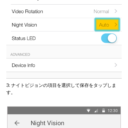
3: ナイトビジョンの項目を選択して保存をタップしま
す。