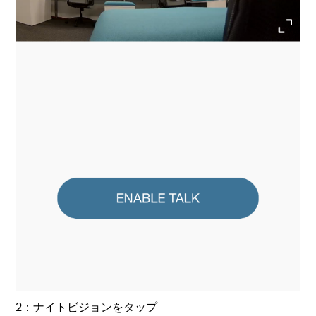
2：ナイトビジョンをタップ