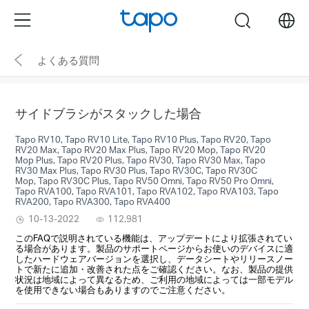
Click
Menu
search
to
skip
よくある質問
the
navigation
bar
サイドブラシがスタックした場合
Tapo RV10, Tapo RV10 Lite, Tapo RV10 Plus, Tapo RV20, Tapo
RV20 Max, Tapo RV20 Max Plus, Tapo RV20 Mop, Tapo RV20
Mop Plus, Tapo RV20 Plus, Tapo RV30, Tapo RV30 Max, Tapo
RV30 Max Plus, Tapo RV30 Plus, Tapo RV30C, Tapo RV30C
Mop, Tapo RV30C Plus, Tapo RV50 Omni, Tapo RV50 Pro Omni,
Tapo RVA100, Tapo RVA101, Tapo RVA102, Tapo RVA103, Tapo
RVA200, Tapo RVA300, Tapo RVA400
10-13-2022
112,981
このFAQで説明されている機能は、アップデートにより拡張されてい
る場合があります。製品のサポートページからお使いのデバイスに適
したハードウェアバージョンを選択し、データシートやリリースノー
トで新たに追加・改善された点をご確認ください。なお、製品の提供
状況は地域によって異なるため、ご利用の地域によっては一部モデル
を使用できない場合もありますのでご注意ください。