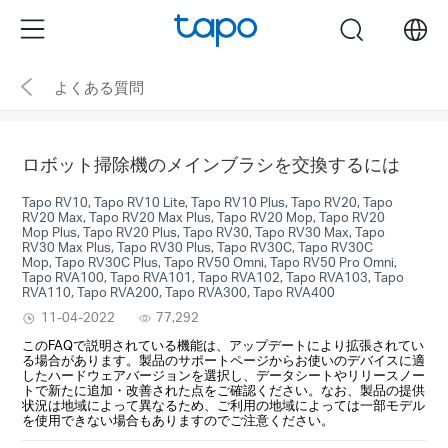
Click
Menu
search
to
skip
よくある質問
the
navigation
bar
ロボット掃除機のメインブラシを交換するには
Tapo RV10, Tapo RV10 Lite, Tapo RV10 Plus, Tapo RV20, Tapo
RV20 Max, Tapo RV20 Max Plus, Tapo RV20 Mop, Tapo RV20
Mop Plus, Tapo RV20 Plus, Tapo RV30, Tapo RV30 Max, Tapo
RV30 Max Plus, Tapo RV30 Plus, Tapo RV30C, Tapo RV30C
Mop, Tapo RV30C Plus, Tapo RV50 Omni, Tapo RV50 Pro Omni,
Tapo RVA100, Tapo RVA101, Tapo RVA102, Tapo RVA103, Tapo
RVA110, Tapo RVA200, Tapo RVA300, Tapo RVA400
11-04-2022
77,292
このFAQで説明されている機能は、アップデートにより拡張されてい
る場合があります。製品のサポートページからお使いのデバイスに適
したハードウェアバージョンを選択し、データシートやリリースノー
トで新たに追加・改善された点をご確認ください。なお、製品の提供
状況は地域によって異なるため、ご利用の地域によっては一部モデル
を使用できない場合もありますのでご注意ください。