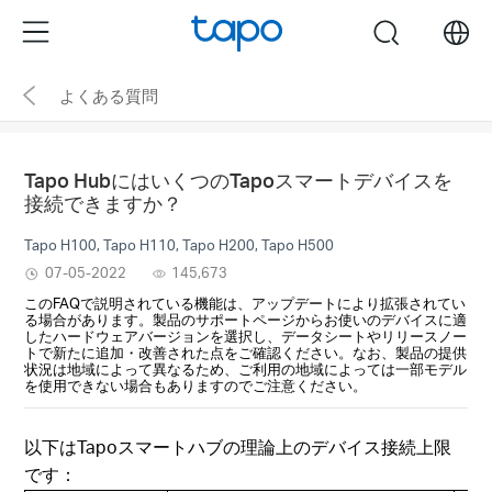
Click
Menu
search
to
skip
よくある質問
the
navigation
bar
Tapo HubにはいくつのTapoスマートデバイスを
接続できますか？
Tapo H100, Tapo H110, Tapo H200, Tapo H500
07-05-2022
145,673
このFAQで説明されている機能は、アップデートにより拡張されてい
る場合があります。製品のサポートページからお使いのデバイスに適
したハードウェアバージョンを選択し、データシートやリリースノー
トで新たに追加・改善された点をご確認ください。なお、製品の提供
状況は地域によって異なるため、ご利用の地域によっては一部モデル
を使用できない場合もありますのでご注意ください。
以下はTapoスマートハブの理論上のデバイス接続上限
です：